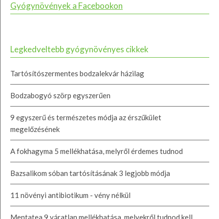
Gyógynövények a Facebookon
Legkedveltebb gyógynövényes cikkek
Tartósítószermentes bodzalekvár házilag
Bodzabogyó szörp egyszerűen
9 egyszerű és természetes módja az érszűkület
megelőzésének
A fokhagyma 5 mellékhatása, melyről érdemes tudnod
Bazsalikom sóban tartósításának 3 legjobb módja
11 növényi antibiotikum - vény nélkül
Mentatea 9 váratlan mellékhatása, melyekről tudnod kell