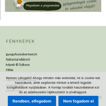
FÉNYKÉPEK
gyogyfuveskertem.hu
felirattal ellátott
képek © Szikora
Hilda
Kedves Látogató! Ahogy minden más weboldal, mi is cookie-kat
Egyéb képek forrása:
használunk, amik segítenek minket a lehető legjobb
pixabay.com,
szolgáltatások nyújtásában. A honlap további használatával ezt
pexels.com
és az adatkezelési tájékoztatót is jóváhagyod.
Rendben, elfogadom
Nem fogadom el