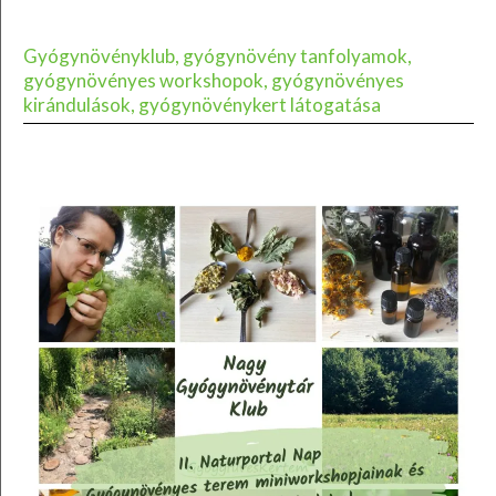
Gyógynövényklub, gyógynövény tanfolyamok,
gyógynövényes workshopok, gyógynövényes
kirándulások, gyógynövénykert látogatása