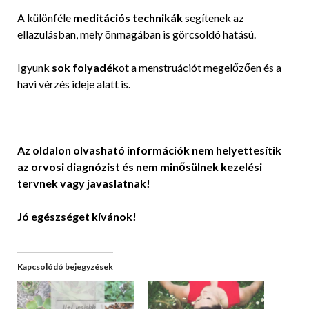
A különféle
meditációs technikák
segítenek az
ellazulásban, mely önmagában is görcsoldó hatású.
Igyunk
sok folyadék
ot a menstruációt megelőzően és a
havi vérzés ideje alatt is.
Az oldalon olvasható információk nem helyettesítik
az orvosi diagnózist és nem minősülnek kezelési
tervnek vagy javaslatnak!
Jó egészséget kívánok!
Kapcsolódó bejegyzések