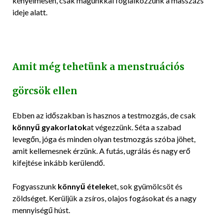
kényelmesen, csak magunkkal foglalkozzunk a masszázs
ideje alatt.
Amit még tehetünk a menstruációs
görcsök ellen
Ebben az időszakban is hasznos a testmozgás, de csak
könnyű gyakorlatok
at végezzünk. Séta a szabad
levegőn, jóga és minden olyan testmozgás szóba jöhet,
amit kellemesnek érzünk. A futás, ugrálás és nagy erő
kifejtése inkább kerülendő.
Fogyasszunk
könnyű ételek
et, sok gyümölcsöt és
zöldséget. Kerüljük a zsíros, olajos fogásokat és a nagy
mennyiségű húst.