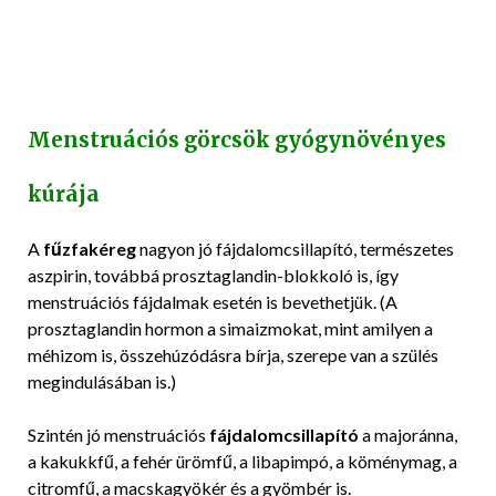
Menstruációs görcsök gyógynövényes
kúrája
A
fűzfakéreg
nagyon jó fájdalomcsillapító, természetes
aszpirin, továbbá prosztaglandin-blokkoló is, így
menstruációs fájdalmak esetén is bevethetjük. (A
prosztaglandin hormon a simaizmokat, mint amilyen a
méhizom is, összehúzódásra bírja, szerepe van a szülés
megindulásában is.)
Szintén jó menstruációs
fájdalomcsillapító
a majoránna,
a kakukkfű, a fehér ürömfű, a libapimpó, a köménymag, a
citromfű, a macskagyökér és a gyömbér is.