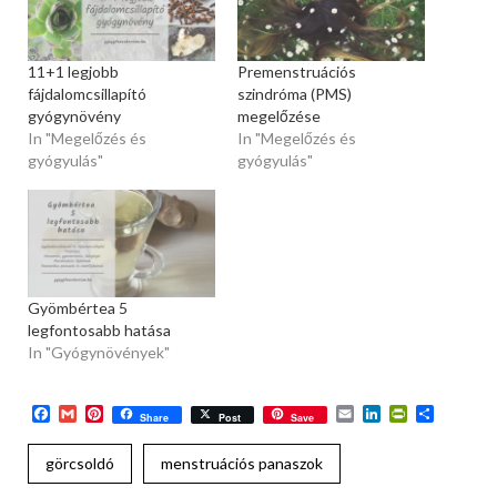
11+1 legjobb
Premenstruációs
fájdalomcsillapító
szindróma (PMS)
gyógynövény
megelőzése
In "Megelőzés és
In "Megelőzés és
gyógyulás"
gyógyulás"
Gyömbértea 5
legfontosabb hatása
In "Gyógynövények"
Facebook
Gmail
Pinterest
Email
LinkedIn
PrintFriend
Ossza
Share
Post
Save
meg
görcsoldó
menstruációs panaszok