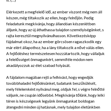
Elérkezett a megfelelő idő, az ember viszont még nem áll
készen, még tiltakozik az ellen, hogy felnőjön. Pedig
feladatunk megkívánja, hogy állandóan készenlétben
álljunk, hogy az új áthathassa tulajdon személyiségünket, s
rajta keresztül megnyilvánulhasson. Következésképp
fájdalmat okoz, ha az ember görcsösen ragaszkodik egy
már elért állapothoz, ha a lány tiltakozik a nővé válás ellen.
A fejlődéshez természetesen hozzátartozik, hogy vállaljuk
a felelősséget önmagunkért, semmiféle módon nem
akadályozzuk az élet szabad folyását.
A fájdalom magában rejti a felhívást, hogy engedjük
továbbhaladni fejlődésünket, tudatunk beszűkülését,
mely félelemként nyilvánul meg, oldjuk fel, s végre felnőtté
váljunk, ne csupán idősebbé. Megkívánja tőlünk, hogy lelki
téren is készségesek legyünk önmagunkat boldogan
átengedni minden új hatásnak, mely tulajdon életünkben