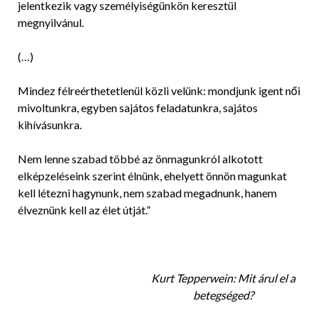
jelentkezik vagy személyiségünkön keresztül
megnyilvánul.
(…)
Mindez félreérthetetlenül közli velünk: mondjunk igent női
mivoltunkra, egyben sajátos feladatunkra, sajátos
kihívásunkra.
Nem lenne szabad többé az önmagunkról alkotott
elképzeléseink szerint élnünk, ehelyett önnön magunkat
kell létezni hagynunk, nem szabad megadnunk, hanem
élveznünk kell az élet útját.”
Kurt Tepperwein: Mit árul el a
betegséged?