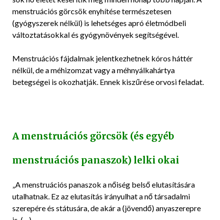
25
menstruációs görcsök enyhítése természetesen
(gyógyszerek nélkül) is lehetséges apró életmódbeli
változtatásokkal és gyógynövények segítségével.
Menstruációs fájdalmak jelentkezhetnek kóros háttér
nélkül, de a méhizomzat vagy a méhnyálkahártya
betegségei is okozhatják. Ennek kiszűrése orvosi feladat.
A menstruációs görcsök (és egyéb
menstruációs panaszok) lelki okai
„A menstruációs panaszok a nőiség belső elutasítására
utalhatnak. Ez az elutasítás irányulhat a nő társadalmi
szerepére és státusára, de akár a (jövendő) anyaszerepre
is. (…)