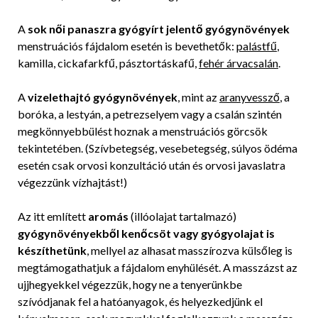
A
sok női panaszra gyógyírt jelentő gyógynövények
menstruációs fájdalom esetén is bevethetők:
palástfű
,
kamilla, cickafarkfű, pásztortáskafű,
fehér árvacsalán
.
A
vizelethajtó gyógynövények
, mint az
aranyvessző
, a
boróka, a lestyán, a petrezselyem vagy a csalán szintén
megkönnyebbülést hoznak a menstruációs görcsök
tekintetében. (Szívbetegség, vesebetegség, súlyos ödéma
esetén csak orvosi konzultáció után és orvosi javaslatra
végezzünk vízhajtást!)
Az itt említett
aromás
(illóolajat tartalmazó)
gyógynövényekből kenőcsöt vagy gyógyolajat is
készíthetünk
, mellyel az alhasat masszírozva külsőleg is
megtámogathatjuk a fájdalom enyhülését. A masszázst az
ujjhegyekkel végezzük, hogy ne a tenyerünkbe
szívódjanak fel a hatóanyagok, és helyezkedjünk el