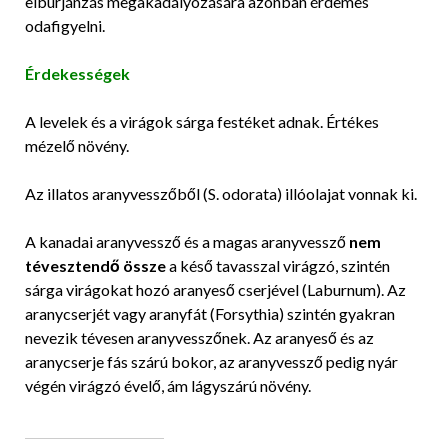
elburjánzás megakadályozására azonban érdemes
odafigyelni.
Érdekességek
A levelek és a virágok sárga festéket adnak. Értékes
mézelő növény.
Az illatos aranyvesszőből (S. odorata) illóolajat vonnak ki.
A kanadai aranyvessző és a magas aranyvessző
nem
tévesztendő össze
a késő tavasszal virágzó, szintén
sárga virágokat hozó aranyeső cserjével (Laburnum). Az
aranycserjét vagy aranyfát (Forsythia) szintén gyakran
nevezik tévesen aranyvesszőnek. Az aranyeső és az
aranycserje fás szárú bokor, az aranyvessző pedig nyár
végén virágzó évelő, ám lágyszárú növény.