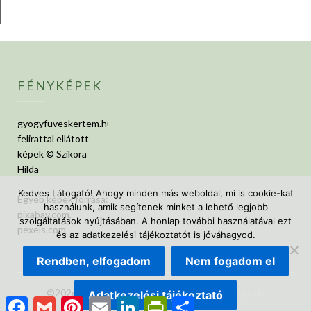
FÉNYKÉPEK
gyogyfuveskertem.hu
felirattal ellátott
képek © Szikora
Hilda
Kedves Látogató! Ahogy minden más weboldal, mi is cookie-kat
Egyéb képek forrása:
használunk, amik segítenek minket a lehető legjobb
pixabay.com,
szolgáltatások nyújtásában. A honlap további használatával ezt
pexels.com
és az adatkezelési tájékoztatót is jóváhagyod.
Rendben, elfogadom
Nem fogadom el
©2026 GyógyfüvesKertem
| Design:
Newspaperly
Adatkezelési tájékoztató
Facebook
Gmail
Pinterest
Email
LinkedIn
PrintFriendly
Ossza
WordPress Theme