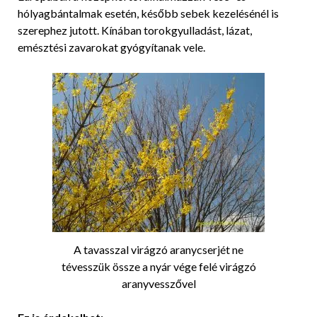
hólyagbántalmak esetén, később sebek kezelésénél is
szerephez jutott. Kínában torokgyulladást, lázat,
emésztési zavarokat gyógyítanak vele.
A tavasszal virágzó aranycserjét ne
tévesszük össze a nyár vége felé virágzó
aranyvesszővel