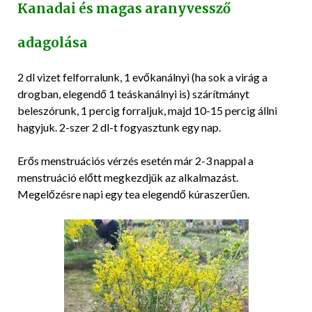
Kanadai és magas aranyvessző
adagolása
2 dl vizet felforralunk, 1 evőkanálnyi (ha sok a virág a
drogban, elegendő 1 teáskanálnyi is) szárítmányt
beleszórunk, 1 percig forraljuk, majd 10-15 percig állni
hagyjuk. 2-szer 2 dl-t fogyasztunk egy nap.
Erős menstruációs vérzés esetén már 2-3 nappal a
menstruáció előtt megkezdjük az alkalmazást.
Megelőzésre napi egy tea elegendő kúraszerűen.