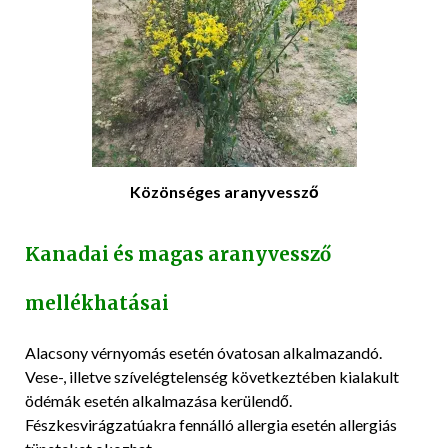
Közönséges aranyvessző
Kanadai és magas aranyvessző
mellékhatásai
Alacsony vérnyomás esetén óvatosan alkalmazandó.
Vese-, illetve szívelégtelenség következtében kialakult
ödémák esetén alkalmazása kerülendő.
Fészkesvirágzatúakra fennálló allergia esetén allergiás