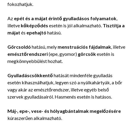
fokozhatjuk.
Az
epét és a májat érintő gyulladásos folyamatok
,
illetve
kőképződés
esetén is jól alkalmazható.
Tisztítja a
májat
és
epehajtó
hatású.
Görcsoldó
hatású, mely
menstruációs fájdalmak
, illetve
emésztőrendszeri
(epe, gyomor)
görcsök
esetén is
megkönnyebbülést hozhat.
Gyulladáscsökkentő
hatását mindenféle gyulladás
esetén kihasználhatjuk, legyen szó a nyálkahártyák, a bőr
vagy akár az emésztőrendszer, illetve egyéb belső
szervek gyulladásairól. Hasmenés esetén is hatásos.
Máj-, epe-, vese- és hólyagbántalmak megelőzésére
kúraszerűen alkalmazható.