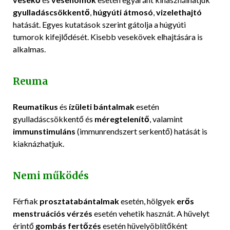
gyulladáscsökkentő
,
húgyúti átmosó
,
vizelethajtó
hatását. Egyes kutatások szerint gátolja a húgyúti
tumorok kifejlődését. Kisebb vesekövek elhajtására is
alkalmas.
Reuma
Reumatikus
és
ízületi bántalmak
esetén
gyulladáscsökkentő és
méregtelenítő
, valamint
immunstimuláns
(immunrendszert serkentő) hatását is
kiaknázhatjuk.
Nemi működés
Férfiak
prosztatabántalmak
esetén, hölgyek
erős
menstruációs vérzés
esetén vehetik hasznát. A hüvelyt
érintő
gombás fertőzés
esetén hüvelyöblítőként