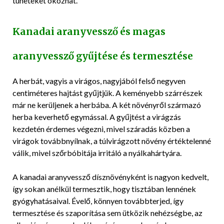
tüneteket okozhat.
Kanadai aranyvessző és magas
aranyvessző gyűjtése és termesztése
A herbát, vagyis a virágos, nagyjából felső negyven
centiméteres hajtást gyűjtjük. A keményebb szárrészek
már ne kerüljenek a herbába. A két növényről származó
herba keverhető egymással. A gyűjtést a virágzás
kezdetén érdemes végezni, mivel száradás közben a
virágok továbbnyílnak, a túlvirágzott növény értéktelenné
válik, mivel szőrbóbitája irritáló a nyálkahártyára.
A kanadai aranyvessző dísznövényként is nagyon kedvelt,
így sokan anélkül termesztik, hogy tisztában lennének
gyógyhatásaival. Évelő, könnyen továbbterjed, így
termesztése és szaporítása sem ütközik nehézségbe, az