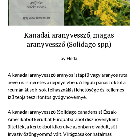
Kanadai aranyvessző, magas
aranyvessző (Solidago spp.)
Posted
by
Hilda
on
2016-
A kanadai aranyvessző aranyos istápfű vagy aranyos ruta
10-
néven is ismeretes a népnyelvben. A légúti panaszoktól a
14
reumán át sok-sok felhasználási lehetősége és kellemes
ízű teája teszi fontos gyógynövénnyé.
A kanadai aranyvessző (Solidago canadensis) Észak-
Amerikából került át Európába, ahol dísznövényként
ültették, a kertekből kikerülve azonban elvadult, sőt
invazív özöngyommá vált. Virágzásakor hatalmas