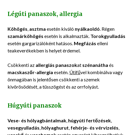
Légúti panaszok, allergia
Köhögés
,
asztma
esetén kiváló
nyálkaoldó
. Régen
szamárköhögés
esetén is alkalmazták.
Torokgyulladás
esetén gargarizálóként hatásos.
Megfázás
elleni
teakeverékekben is helyet érdemel.
Csökkenti az
allergiás panaszok
at
szénanátha
és
macskaszőr-allergia
esetén.
Útifű
vel kombinálva vagy
önmagában is jelentősen csökkenti a szemek
kivörösödését, a tüsszögést és az orrfolyást.
Húgyúti panaszok
Vese- és hólyagbántalmak
,
húgyúti fertőzések
,
vesegyulladás
,
hólyaghurut
,
fehérje- és vérvizelés
,
vesekő
és
vesehomok
esetén egyaránt kihasználhatjuk