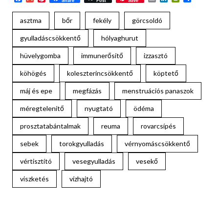
Share
Post
Save
meg
asztma
bőr
fekély
görcsoldó
gyulladáscsökkentő
hólyaghurut
hüvelygomba
immunerősítő
izzasztó
köhögés
koleszterincsökkentő
köptető
máj és epe
megfázás
menstruációs panaszok
méregtelenítő
nyugtató
ödéma
prosztatabántalmak
reuma
rovarcsípés
sebek
torokgyulladás
vérnyomáscsökkentő
vértisztító
vesegyulladás
vesekő
viszketés
vízhajtó