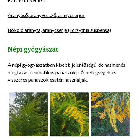
Ez is érdekelhet:
Aranyeső, aranyvessző, aranycserje?
Bókoló aranyfa, aranycserje (Forsythia suspensa)
Népi gyógyászat
A népi gyógyászatban kisebb jelentőségű, de hasmenés,
megfázás, reumatikus panaszok, bőrbetegségek és
visszeres panaszok esetén használják.