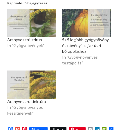
Kapcsolódó bejegyzések
Aranyvessző szirup
5+5 legjobb gyógynövény
In "Gyógynövények"
és növényi olaj az őszi
bőrápoláshoz
In "Gyógynövényes
testápolás"
Aranyvessző tinktúra
In "Gyógynövényes
készítmények"
Facebook
Gmail
Pinterest
Email
LinkedIn
PrintFriend
Ossza