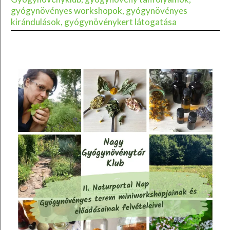
gyógynövényes workshopok, gyógynövényes
kirándulások, gyógynövénykert látogatása