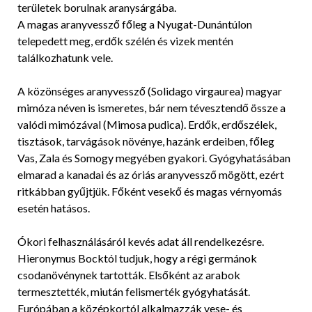
területek borulnak aranysárgába.
A magas aranyvessző főleg a Nyugat-Dunántúlon
telepedett meg, erdők szélén és vizek mentén
találkozhatunk vele.
A közönséges aranyvessző (Solidago virgaurea) magyar
mimóza néven is ismeretes, bár nem tévesztendő össze a
valódi mimózával (Mimosa pudica). Erdők, erdőszélek,
tisztások, tarvágások növénye, hazánk erdeiben, főleg
Vas, Zala és Somogy megyében gyakori. Gyógyhatásában
elmarad a kanadai és az óriás aranyvessző mögött, ezért
ritkábban gyűjtjük. Főként vesekő és magas vérnyomás
esetén hatásos.
Ókori felhasználásáról kevés adat áll rendelkezésre.
Hieronymus Bocktól tudjuk, hogy a régi germánok
csodanövénynek tartották. Elsőként az arabok
termesztették, miután felismerték gyógyhatását.
Európában a középkortól alkalmazzák vese- és