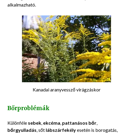
alkalmazható.
Kanadai aranyvessző virágzáskor
Bőrproblémák
Különféle
sebek
,
ekcéma
,
pattanásos bőr
,
bőrgyulladás
, sőt
lábszárfekély
esetén is borogatás,