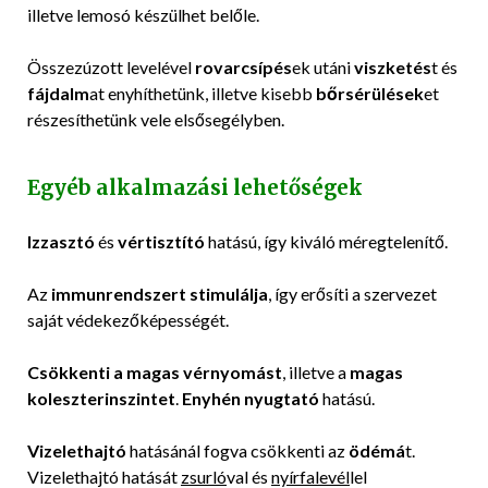
illetve lemosó készülhet belőle.
Összezúzott levelével
rovarcsípés
ek utáni
viszketés
t és
fájdalm
at enyhíthetünk, illetve kisebb
bőrsérülések
et
részesíthetünk vele elsősegélyben.
Egyéb alkalmazási lehetőségek
Izzasztó
és
vértisztító
hatású, így kiváló méregtelenítő.
Az
immunrendszert stimulálja
, így erősíti a szervezet
saját védekezőképességét.
Csökkenti a magas vérnyomást
, illetve a
magas
koleszterinszintet
.
Enyhén nyugtató
hatású.
Vizelethajtó
hatásánál fogva csökkenti az
ödémá
t.
Vizelethajtó hatását
zsurló
val és
nyírfalevél
lel