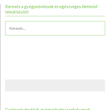
Keresés a gyógynövények és egészséges életmód
témái között
Gyógynövényklub, gyógynövény tanfolyamok,