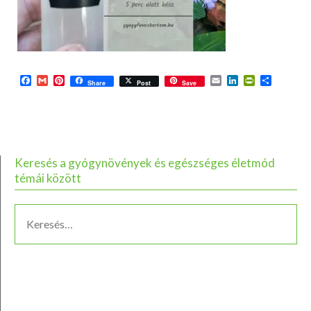
Facebook
Gmail
Pinterest
Email
LinkedIn
PrintFriend
Ossza
Share
Post
Save
meg
Keresés a gyógynövények és egészséges életmód
témái között