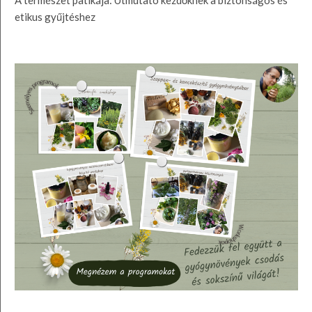
A természet patikája: Útmutató kezdőknek a biztonságos és
etikus gyűjtéshez