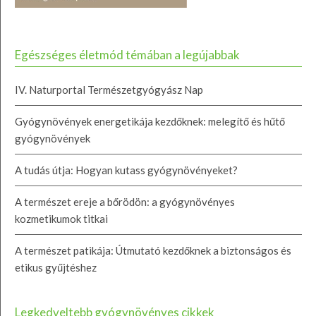
Egészséges életmód témában a legújabbak
IV. Naturportal Természetgyógyász Nap
Gyógynövények energetikája kezdőknek: melegítő és hűtő
gyógynövények
A tudás útja: Hogyan kutass gyógynövényeket?
A természet ereje a bőrödön: a gyógynövényes
kozmetikumok titkai
A természet patikája: Útmutató kezdőknek a biztonságos és
etikus gyűjtéshez
Legkedveltebb gyógynövényes cikkek