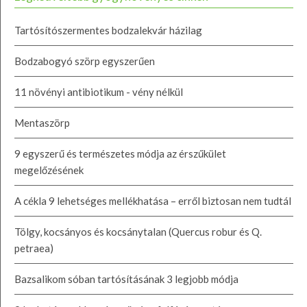
Tartósítószermentes bodzalekvár házilag
Bodzabogyó szörp egyszerűen
11 növényi antibiotikum - vény nélkül
Mentaszörp
9 egyszerű és természetes módja az érszűkület
megelőzésének
A cékla 9 lehetséges mellékhatása – erről biztosan nem tudtál
Tölgy, kocsányos és kocsánytalan (Quercus robur és Q.
petraea)
Bazsalikom sóban tartósításának 3 legjobb módja