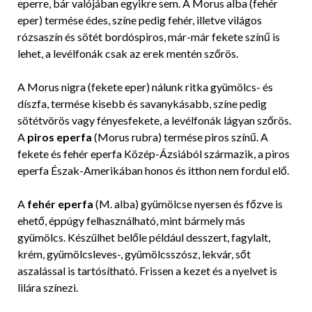
eperre, bár valójában egyikre sem. A Morus alba (fehér
eper) termése édes, színe pedig fehér, illetve világos
rózsaszín és sötét bordóspiros, már-már fekete színű is
lehet, a levélfonák csak az erek mentén szőrös.
A Morus nigra (fekete eper) nálunk ritka gyümölcs- és
díszfa, termése kisebb és savanykásabb, színe pedig
sötétvörös vagy fényesfekete, a levélfonák lágyan szőrös.
A
piros eperfa
(Morus rubra) termése piros színű. A
fekete és fehér eperfa Közép-Ázsiából származik, a piros
eperfa Észak-Amerikában honos és itthon nem fordul elő.
A
fehér eperfa
(M. alba) gyümölcse nyersen és főzve is
ehető, éppúgy felhasználható, mint bármely más
gyümölcs. Készülhet belőle például desszert, fagylalt,
krém, gyümölcsleves-, gyümölcsszósz, lekvár, sőt
aszalással is tartósítható. Frissen a kezet és a nyelvet is
lilára színezi.