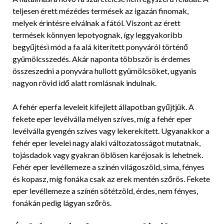
teljesen érett mézédes termések az igazán finomak,
melyek érintésre elválnak a fától. Viszont az érett
termések könnyen lepotyognak, így leggyakoribb
begyűjtési mód a fa alá kiterített ponyváról történő
gyümölcsszedés. Akár naponta többször is érdemes
összeszedni a ponyvára hullott gyümölcsöket, ugyanis
nagyon rövid idő alatt romlásnak indulnak.
A fehér eperfa leveleit kifejlett állapotban gyűjtjük. A
fekete eper levélválla mélyen szíves, míg a fehér eper
levélválla gyengén szíves vagy lekerekített. Ugyanakkor a
fehér eper levelei nagy alaki változatosságot mutatnak,
tojásdadok vagy gyakran öblösen karéjosak is lehetnek.
Fehér eper levéllemeze a színén világoszöld, sima, fényes
és kopasz, míg fonáka csak az erek mentén szőrös. Fekete
eper levéllemeze a színén sötétzöld, érdes, nem fényes,
fonákán pedig lágyan szőrös.