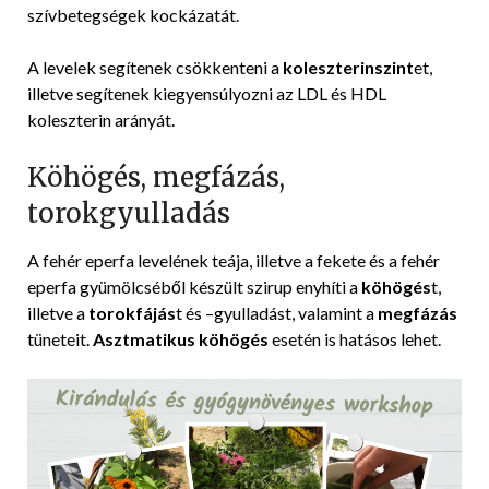
szívbetegségek kockázatát.
A levelek segítenek csökkenteni a
koleszterinszint
et,
illetve segítenek kiegyensúlyozni az LDL és HDL
koleszterin arányát.
Köhögés, megfázás,
torokgyulladás
A fehér eperfa levelének teája, illetve a fekete és a fehér
eperfa gyümölcséből készült szirup enyhíti a
köhögés
t,
illetve a
torokfájás
t és –gyulladást, valamint a
megfázás
tüneteit.
Asztmatikus köhögés
esetén is hatásos lehet.