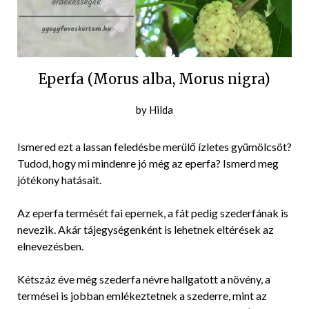
Eperfa (Morus alba, Morus nigra)
Posted
by
Hilda
on
2022-
Ismered ezt a lassan feledésbe merülő ízletes gyümölcsöt?
06-
Tudod, hogy mi mindenre jó még az eperfa? Ismerd meg
15
jótékony hatásait.
Az eperfa termését fai epernek, a fát pedig szederfának is
nevezik. Akár tájegységenként is lehetnek eltérések az
elnevezésben.
Kétszáz éve még szederfa névre hallgatott a növény, a
termései is jobban emlékeztetnek a szederre, mint az