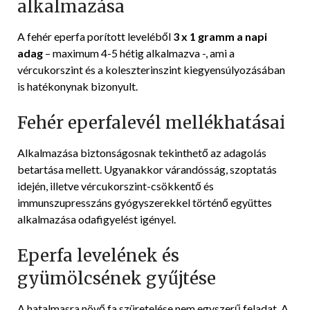
alkalmazása
A fehér eperfa porított leveléből
3 x 1 gramm a napi
adag
– maximum 4-5 hétig alkalmazva -, ami a
vércukorszint és a koleszterinszint kiegyensúlyozásában
is hatékonynak bizonyult.
Fehér eperfalevél mellékhatásai
Alkalmazása biztonságosnak tekinthető az adagolás
betartása mellett. Ugyanakkor várandósság, szoptatás
idején, illetve vércukorszint-csökkentő és
immunszupresszáns gyógyszerekkel történő együttes
alkalmazása odafigyelést igényel.
Eperfa levelének és
gyümölcsének gyűjtése
A hatalmasra növő fa szüretelése nem egyszerű feladat. A