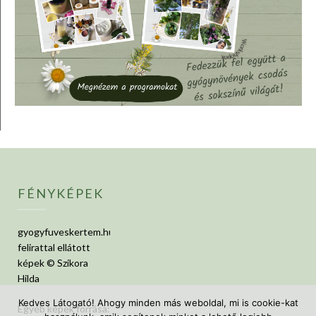
FÉNYKÉPEK
gyogyfuveskertem.hu
felirattal ellátott
képek © Szikora
Hilda
Kedves Látogató! Ahogy minden más weboldal, mi is cookie-kat
Egyéb képek forrása: