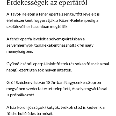
Érdekességek az eperfáról
A Távol-Keleten a fehér eperfa zsenge, főtt leveleit is
élelmiszerként fogyasztják, a Közel-Keleten pedig a
szőlőlevélhez hasonlóan megtöltik.
A fehér eperfa leveleit a selyemgyártásban a
selyemhernyók táplálékaként használták fel nagy
mennyiségben.
Gyümölcséből eperpálinkát főztek (és sokan főznek a mai
napig), ezért igen sok helyen ültették.
Gróf Széchenyi István 1826-ban Nagycenken, Sopron
megyében szederfakertet telepített, és selyemgyártással
is próbálkozott.
A ház körüli jószágok (kutyák, tyúkok stb.) is kedvelik a
földre hulló édes termését.