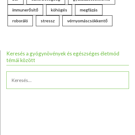
immunerősítő
köhögés
megfázás
roboráló
stressz
vérnyomáscsökkentő
Keresés a gyógynövények és egészséges életmód
témái között