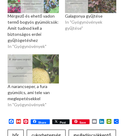
Mérgező és ehető vadon
Galagonya gyűjtése
termő bogyós gyümölcsök:
In "Gyógynövények
Amit tudnod kell a
gyűjtése"
biztonságos erdei
gyűjtögetéshez
In "Gyógynövények"
A narancseper, a fura
gyümölcs, ami tele van
meglepetésekkel
In "Gyógynövények"
Facebook
Gmail
Pinterest
Email
LinkedIn
PrintFriend
Ossza
Share
Post
Save
meg
bőr
cukorbetegség
gyulladáscsökkentő