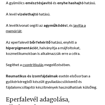
A gyümölcs
emésztésjavító
és
enyhe hashajtó
hatású.
A levél
vizelethajtó
hatású.
A levélkivonat segíti az
agyműködés
t, és
javítja a
memóriát
.
Az eperfalevél
bőrfehérítő
hatású, enyhíti a
hiperpigmentáció
t, halványítja a májfoltokat,
kozmetikumokban is alkalmazzák erre a célra.
Segíthet a
csontritkulás
megelőzésében.
Reumatikus és izomfájdalmak
esetén elsősorban a
gyökérkéregből készült gyulladáscsökkentő és
fájdalomcsillapító készítmények használhatóak külsőleg.
Eperfalevél adagolása,