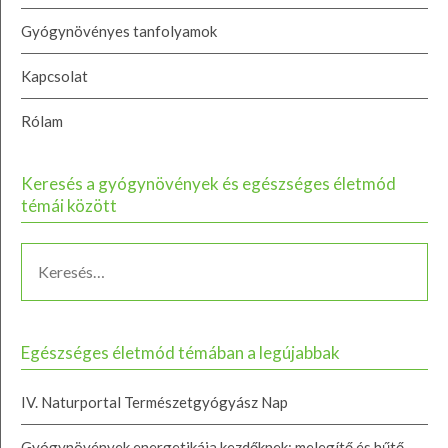
Gyógynövényes tanfolyamok
Kapcsolat
Rólam
Keresés a gyógynövények és egészséges életmód
témái között
Egészséges életmód témában a legújabbak
IV. Naturportal Természetgyógyász Nap
Gyógynövények energetikája kezdőknek: melegítő és hűtő