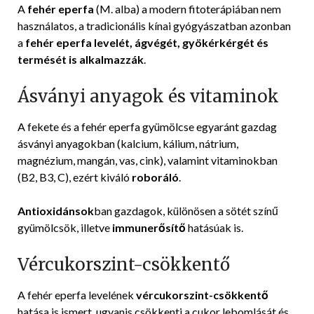
A
fehér eperfa
(M. alba) a modern fitoterápiában nem
használatos, a tradicionális kínai gyógyászatban azonban
a
fehér eperfa levelét, ágvégét, gyökérkérgét és
termését is alkalmazzák
.
Ásványi anyagok és vitaminok
A fekete és a fehér eperfa gyümölcse egyaránt gazdag
ásványi anyagokban (kalcium, kálium, nátrium,
magnézium, mangán, vas, cink), valamint vitaminokban
(B2, B3, C), ezért kiváló
roboráló
.
Antioxidánsok
ban gazdagok, különösen a sötét színű
gyümölcsök, illetve
immunerősítő
hatásúak is.
Vércukorszint-csökkentő
A fehér eperfa levelének
vércukorszint-csökkentő
hatása is ismert, ugyanis csökkenti a cukor lebomlását és