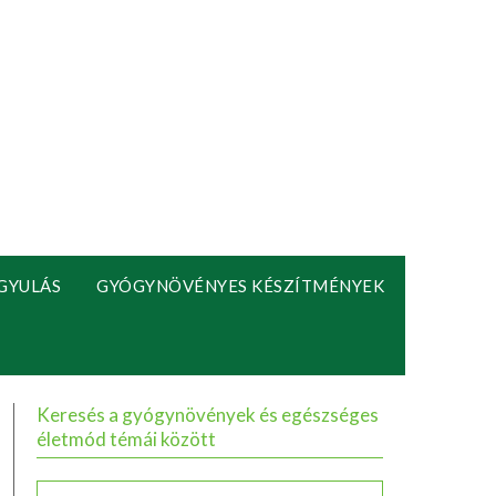
GYULÁS
GYÓGYNÖVÉNYES KÉSZÍTMÉNYEK
Keresés a gyógynövények és egészséges
életmód témái között