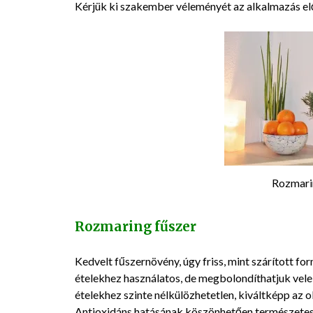
Kérjük ki szakember véleményét az alkalmazás el
Rozmari
Rozmaring fűszer
Kedvelt fűszernövény, úgy friss, mint szárított 
ételekhez használatos, de megbolondíthatjuk vele 
ételekhez szinte nélkülözhetetlen, kiváltképp az o
Antioxidáns hatásának köszönhetően természetes 