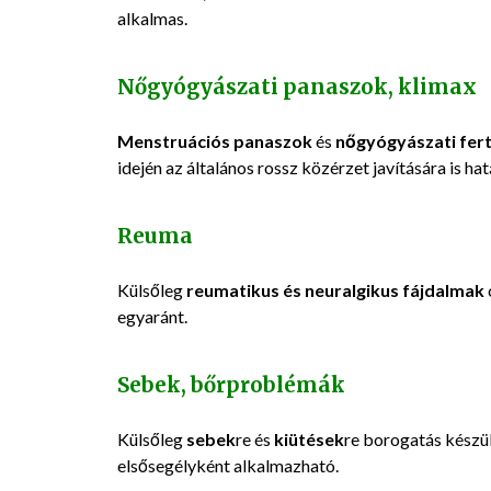
alkalmas.
Nőgyógyászati panaszok, klimax
Menstruációs panaszok
és
nőgyógyászati fer
idején az általános rossz közérzet javítására is hat
Reuma
Külsőleg
reumatikus és neuralgikus fájdalmak
egyaránt.
Sebek, bőrproblémák
Külsőleg
sebek
re és
kiütések
re borogatás készü
elsősegélyként alkalmazható.