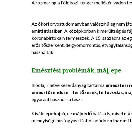
A rozmaring a Földközi-tenger mellékén vadon ter
Az ókori orvostudományban valószínűleg nem játsz
említi írásaiban. A középkorban kimerültség és fáj
koronabirtokain termesszék. A 15. századra az e
erősítőszerként, de gyomorrontás, étvágytalanság
használták.
Emésztési problémák, máj, epe
Illóolaj, illetve keserűanyag tartalma
emésztési r
emésztőrendszeri fertőzések
,
felfúvódás
,
má
egyaránt hasznossá teszi.
Kiváló
epehajtó
, de
májvédő
hatású is, mivel
elő
mennyiségű húsfogyasztásból adódó
rothadási 