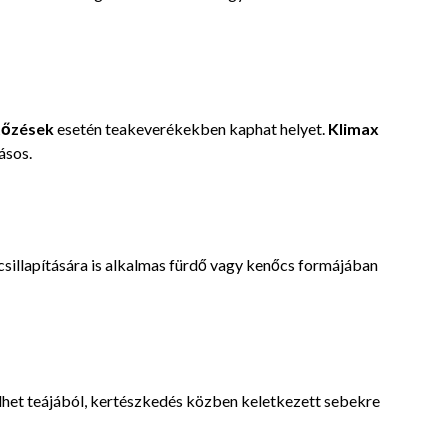
tőzések
esetén teakeverékekben kaphat helyet.
Klimax
ásos.
csillapítására is alkalmas fürdő vagy kenőcs formájában
lhet teájából, kertészkedés közben keletkezett sebekre