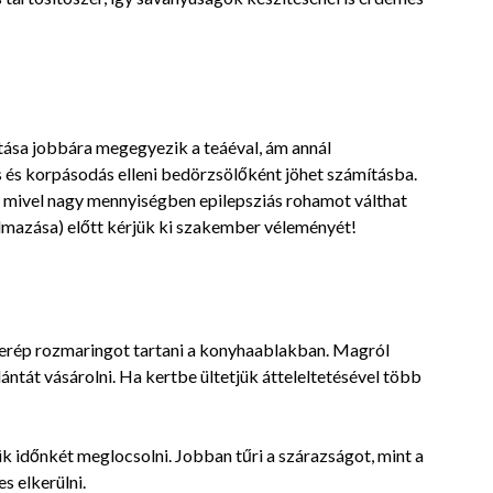
hatása jobbára megegyezik a teáéval, ám annál
ás és korpásodás elleni bedörzsölőként jöhet számításba.
 mivel nagy mennyiségben epilepsziás rohamot válthat
kalmazása) előtt kérjük ki szakember véleményét!
cserép rozmaringot tartani a konyhaablakban. Magról
ántát vásárolni. Ha kertbe ültetjük átteleltetésével több
djük időnkét meglocsolni. Jobban tűri a szárazságot, mint a
s elkerülni.