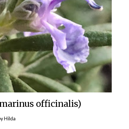
arinus officinalis)
Posted
by
Hilda
on