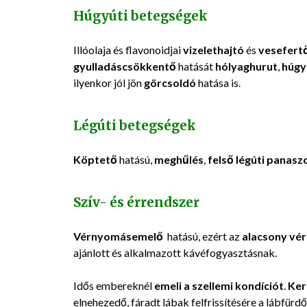
Húgyúti betegségek
Illóolaja és flavonoidjai
vizelethajtó
és
vesefertő
gyulladáscsökkentő
hatását
hólyaghurut
,
húgy
ilyenkor jól jön
görcsoldó
hatása is.
Légúti betegségek
Köptető
hatású,
meghűlés
,
felső légúti panasz
Szív- és érrendszer
Vérnyomásemelő
hatású, ezért az
alacsony vé
ajánlott és alkalmazott kávéfogyasztásnak.
Idős embereknél
emeli a szellemi kondíciót
.
Ker
elnehezedő, fáradt lábak felfrissítésére a lábfür