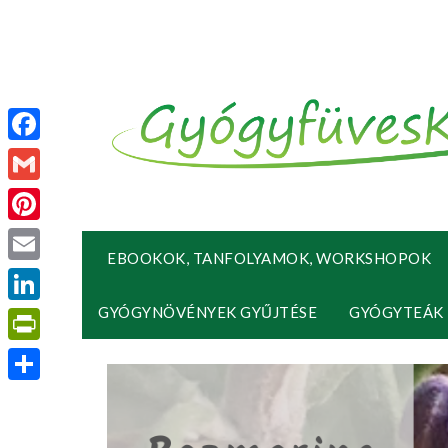
Facebook
Gmail
Pinterest
EBOOKOK, TANFOLYAMOK, WORKSHOPOK
Email
GYÓGYNÖVÉNYEK GYŰJTÉSE
GYÓGYTEÁK
LinkedIn
PrintFriendly
Ossza
meg