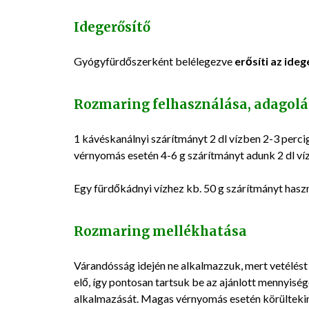
Idegerősítő
Gyógyfürdőszerként belélegezve
erősíti az ide
Rozmaring felhasználása, adagolá
1 kávéskanálnyi szárítmányt 2 dl vízben 2-3 perci
vérnyomás esetén 4-6 g szárítmányt adunk 2 dl víz
Egy fürdőkádnyi vízhez kb. 50 g szárítmányt hasz
Rozmaring mellékhatása
Várandósság idején ne alkalmazzuk, mert vetélé
elő, így pontosan tartsuk be az ajánlott mennyiség
alkalmazását. Magas vérnyomás esetén körültekint