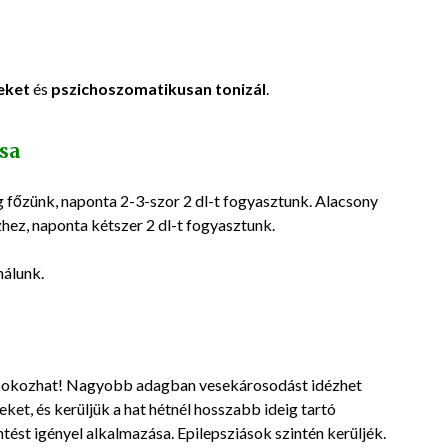
geket
és
pszichoszomatikusan tonizál
.
sa
g főzünk, naponta 2-3-szor 2 dl-t fogyasztunk. Alacsony
hez, naponta kétszer 2 dl-t fogyasztunk.
nálunk.
st okozhat! Nagyobb adagban vesekárosodást idézhet
eket, és kerüljük a hat hétnél hosszabb ideig tartó
ést igényel alkalmazása. Epilepsziások szintén kerüljék.