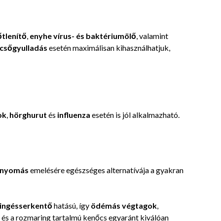
tlenítő
,
enyhe vírus- és baktériumölő
, valamint
csőgyulladás
esetén maximálisan kihasználhatjuk,
ok
,
hörghurut
és
influenza
esetén is jól alkalmazható.
rnyomás
emelésére egészséges alternatívája a gyakran
ingésserkentő
hatású, így
ödémás végtagok
,
dő és a rozmaring tartalmú kenőcs egyaránt kiválóan