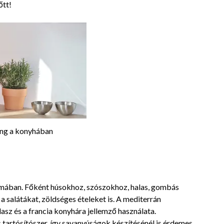
őtt!
ng a konyhában
formában. Főként húsokhoz, szószokhoz, halas, gombás
a salátákat, zöldséges ételeket is. A mediterrán
lasz és a francia konyhára jellemző használata.
tartósítószer, így savanyúságok készítésénél is érdemes