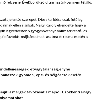
K
mő félcserje. Évelő, örökzöld, ám hazánkban nem télálló.
2016-
w
04-
t
H
06
ott jelentős szerepet, Dioszkuridész csak futólag
t
O
dalmak ellen ajánlják. Nagy Károly elrendelte, hogy a
e
gyik legkedveltebb gyógynövénnyé válik: serkentő- és
k
t
, felfúvódás, májbántalmak, asztma és reuma esetén is
m
endellenességek
,
étvágytalanság
,
enyhe
jpanaszok
,
gyomor-, epe- és bélgörcsök
esetén
segíti a mérgek távozását a májból
.
Csökkenti
a nagy
folyamatokat
.