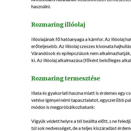
használni.
Rozmaring illóolaj
Illóolajának fő hatóanyaga a kámfor. Az illóolaj 
erőteljesebb. Az illóolaj szeszes kivonata hajhull
Várandósok és epilepsziások nem alkalmazhatják,
ki. Az illóolaj alkalmazása (főként belsőleges al
Rozmaring termesztése
Illata és gyakorlati haszna miatt is érdemes egy 
vetése igényel némi tapasztalatot, egyszerűbb pal
módon is megpróbálkozhatunk:
Vigyük védett helyre a tél beállta előtt, s ne fele
túl sok nedvességet, de a teljes kiszáradást érdeme