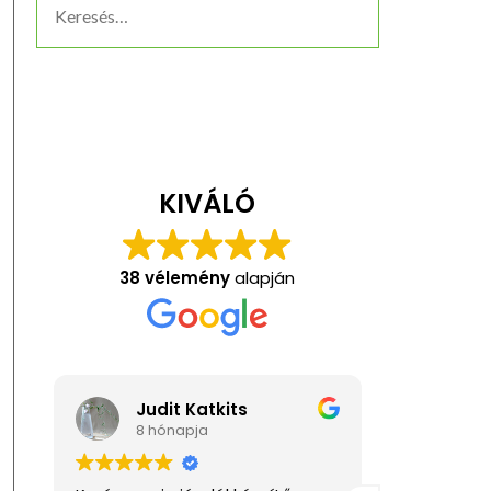
KIVÁLÓ
38 vélemény
alapján
Judit Katkits
Anita Kis
8 hónapja
1 éve