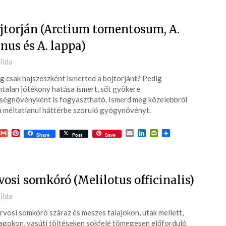
jtorján (Arctium tomentosum, A.
nus és A. lappa)
ted
ilda
g csak hajszeszként ismerted a bojtorjánt? Pedig
6-
talan jótékony hatása ismert, sőt gyökere
ségnövényként is fogyasztható. Ismerd meg közelebbről
a méltatlanul háttérbe szoruló gyógynövényt.
acebook
Gmail
Pinterest
Email
LinkedIn
PrintFriendly
Ossza
Share
Post
Save
meg
vosi somkóró (Melilotus officinalis)
ted
ilda
rvosi somkóró száraz és meszes talajokon, utak mellett,
6-
agokon, vasúti töltéseken sokfelé tömegesen előforduló