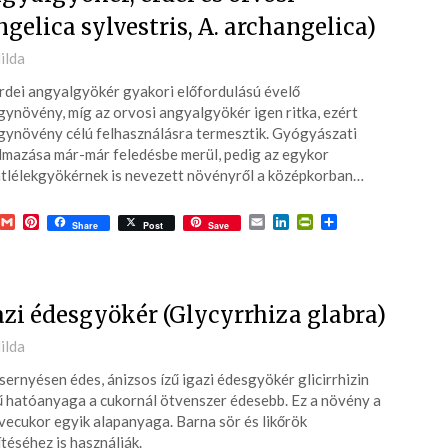
ngelica sylvestris, A. archangelica)
ted
ilda
rdei angyalgyökér gyakori előfordulású évelő
7-
ynövény, míg az orvosi angyalgyökér igen ritka, ezért
ynövény célú felhasználásra termesztik. Gyógyászati
lmazása már-már feledésbe merül, pedig az egykor
tlélekgyökérnek is nevezett növényről a középkorban…
acebook
Gmail
Pinterest
Email
LinkedIn
PrintFriendly
Ossza
Share
Post
Save
meg
azi édesgyökér (Glycyrrhiza glabra)
ted
ilda
Judit Katkits
sernyésen édes, ánizsos ízű igazi édesgyökér glicirrhizin
8 hónapja
7-
 hatóanyaga a cukornál ötvenszer édesebb. Ez a növény a
ecukor egyik alapanyaga. Barna sör és likőrök
ítéséhez is használják.