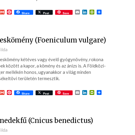
Karácsonyi ajándékkészítő
worksopon vettünk részt
acebook
Gmail
Pinterest
Email
LinkedIn
PrintFriendly
Ossza
tegnap. GyógyfüvesKertem
Share
Post
Save
meg
Hildával mindenkinek ajánlani
tudom, ha feltöltődésre,
Olvass tovább
egyben tudásra vágyik kell
eskömény (Foeniculum vulgare)
környezetben. Ha lehetne so
több csillagot adni, akkor az
ted
ilda
mind adnám.
eskömény kétéves vagy évelő gyógynövény, rokona
7-
ek között a kapor, a kömény és az ánizs is. A Földközi-
er mellékén honos, ugyanakkor a világ minden
ékeltövi területén termesztik.
acebook
Gmail
Pinterest
Email
LinkedIn
PrintFriendly
Ossza
Share
Post
Save
meg
nedekfű (Cnicus benedictus)
ted
ilda