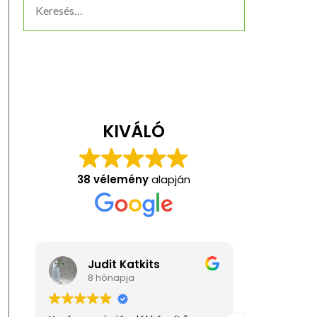
KIVÁLÓ
38 vélemény
alapján
Anita Kis
K
1 éve
1 