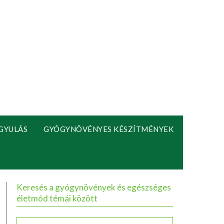
GYULÁS
GYÓGYNÖVÉNYES KÉSZÍTMÉNYEK
Keresés a gyógynövények és egészséges
életmód témái között