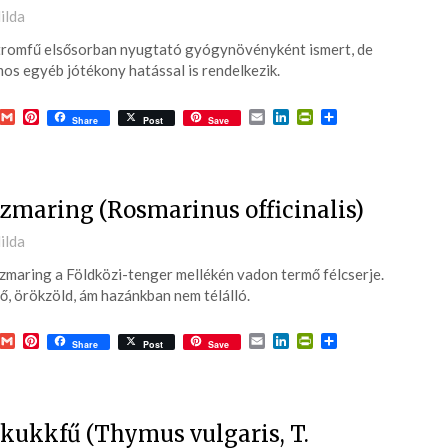
ted
ilda
tromfű elsősorban nyugtató gyógynövényként ismert, de
6-
os egyéb jótékony hatással is rendelkezik.
acebook
Gmail
Pinterest
Email
LinkedIn
PrintFriendly
Ossza
Share
Post
Save
meg
zmaring (Rosmarinus officinalis)
ted
ilda
zmaring a Földközi-tenger mellékén vadon termő félcserje.
6-
ő, örökzöld, ám hazánkban nem télálló.
acebook
Gmail
Pinterest
Email
LinkedIn
PrintFriendly
Ossza
Share
Post
Save
meg
kukkfű (Thymus vulgaris, T.