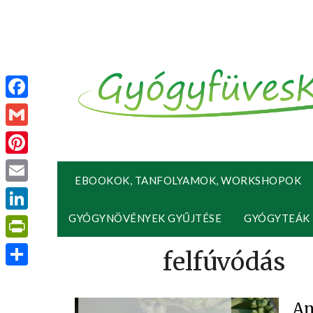
Facebook
Gmail
Pinterest
EBOOKOK, TANFOLYAMOK, WORKSHOPOK
Email
GYÓGYNÖVÉNYEK GYŰJTÉSE
GYÓGYTEÁK
LinkedIn
PrintFriendly
Ossza
meg
An