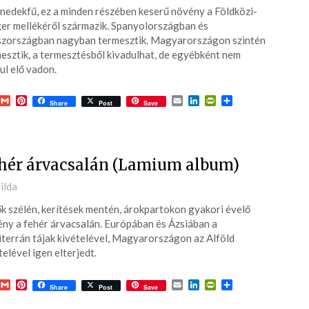
nedekfű, ez a minden részében keserű növény a Földközi-
7-
er mellékéről származik. Spanyolországban és
zországban nagyban termesztik. Magyarországon szintén
esztik, a termesztésből kivadulhat, de egyébként nem
ul elő vadon.
acebook
Gmail
Pinterest
Email
LinkedIn
PrintFriendly
Ossza
Share
Post
Save
meg
hér árvacsalán (Lamium album)
ted
ilda
k szélén, kerítések mentén, árokpartokon gyakori évelő
6-
ny a fehér árvacsalán. Európában és Ázsiában a
terrán tájak kivételével, Magyarországon az Alföld
telével igen elterjedt.
acebook
Gmail
Pinterest
Email
LinkedIn
PrintFriendly
Ossza
Share
Post
Save
meg