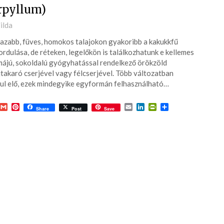
rpyllum)
ted
ilda
azabb, füves, homokos talajokon gyakoribb a kakukkfű
6-
ordulása, de réteken, legelőkön is találkozhatunk e kellemes
ájú, sokoldalú gyógyhatással rendelkező örökzöld
jtakaró cserjével vagy félcserjével. Több változatban
ul elő, ezek mindegyike egyformán felhasználható…
acebook
Gmail
Pinterest
Email
LinkedIn
PrintFriendly
Ossza
Share
Post
Save
meg