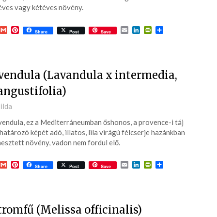
ves vagy kétéves növény.
acebook
Gmail
Pinterest
Email
LinkedIn
PrintFriendly
Ossza
Share
Post
Save
meg
vendula (Lavandula x intermedia,
 angustifolia)
ted
ilda
vendula, ez a Mediterráneumban őshonos, a provence-i táj
6-
atározó képét adó, illatos, lila virágú félcserje hazánkban
esztett növény, vadon nem fordul elő.
acebook
Gmail
Pinterest
Email
LinkedIn
PrintFriendly
Ossza
Share
Post
Save
meg
tromfű (Melissa officinalis)