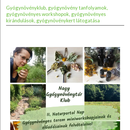
Gyógynövényklub, gyógynövény tanfolyamok,
gyógynövényes workshopok, gyógynövényes
kirándulások, gyógynövénykert látogatása