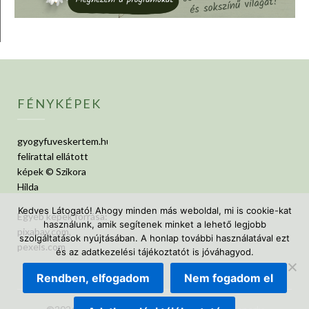
FÉNYKÉPEK
gyogyfuveskertem.hu
felirattal ellátott
képek © Szikora
Hilda
Kedves Látogató! Ahogy minden más weboldal, mi is cookie-kat
Egyéb képek forrása:
használunk, amik segítenek minket a lehető legjobb
pixabay.com,
szolgáltatások nyújtásában. A honlap további használatával ezt
pexels.com
és az adatkezelési tájékoztatót is jóváhagyod.
Rendben, elfogadom
Nem fogadom el