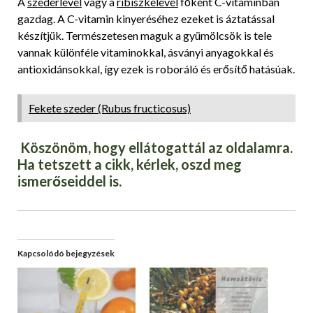
A
szederlevél
vagy a
ribiszkelevél
főként C-vitaminban
gazdag. A C-vitamin kinyeréséhez ezeket is áztatással
készítjük. Természetesen maguk a gyümölcsök is tele
vannak különféle vitaminokkal, ásványi anyagokkal és
antioxidánsokkal, így ezek is roboráló és erősítő hatásúak.
Fekete szeder (Rubus fructicosus)
Köszönöm, hogy ellátogattál az oldalamra.
Ha tetszett a cikk, kérlek, oszd meg
ismerőseiddel is.
Kapcsolódó bejegyzések