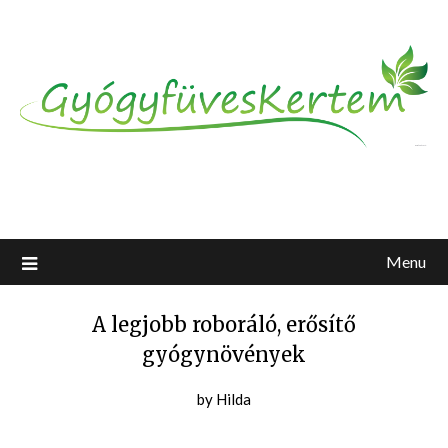
Menu
A legjobb roboráló, erősítő
gyógynövények
Posted
by
Hilda
on
2019-