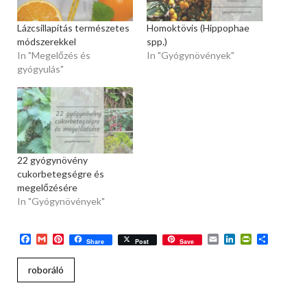
Lázcsillapítás természetes
Homoktövis (Hippophae
módszerekkel
spp.)
In "Megelőzés és
In "Gyógynövények"
gyógyulás"
22 gyógynövény
cukorbetegségre és
megelőzésére
In "Gyógynövények"
Facebook
Gmail
Pinterest
Email
LinkedIn
PrintFriend
Ossza
Share
Post
Save
meg
roboráló