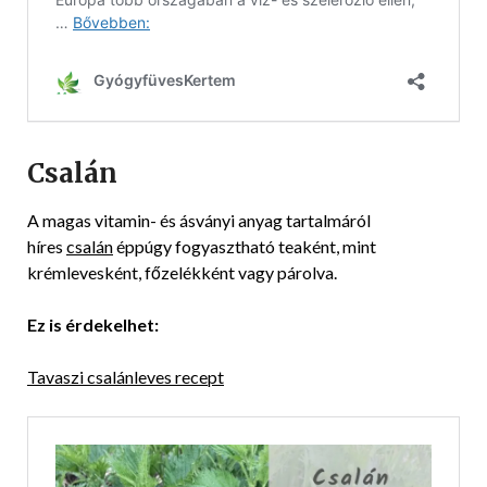
Csalán
A magas vitamin- és ásványi anyag tartalmáról
híres
csalán
éppúgy fogyasztható teaként, mint
krémlevesként, főzelékként vagy párolva.
Ez is érdekelhet:
Tavaszi csalánleves recept