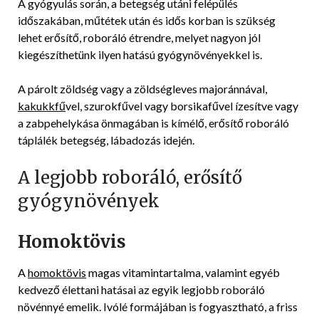
A gyógyulás során, a betegség utáni felépülés
01-
időszakában, műtétek után és idős korban is szükség
27
lehet erősítő, roboráló étrendre, melyet nagyon jól
kiegészíthetünk ilyen hatású gyógynövényekkel is.
A párolt zöldség vagy a zöldségleves majoránnával,
kakukkfű
vel, szurokfűvel vagy borsikafűvel ízesítve vagy
a zabpehelykása önmagában is kímélő, erősítő roboráló
táplálék betegség, lábadozás idején.
A legjobb roboráló, erősítő
gyógynövények
Homoktövis
A
homoktövis
magas vitamintartalma, valamint egyéb
kedvező élettani hatásai az egyik legjobb roboráló
növénnyé emelik. Ivólé formájában is fogyasztható, a friss