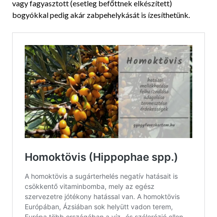
vagy fagyasztott (esetleg befőttnek elkészített)
bogyókkal pedig akár zabpehelykását is ízesíthetünk.