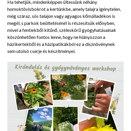
Ha tehetjük, mindenképpen ültessünk néhány
homoktövisbokrot a kertünkbe, amely talajra igénytelen,
még száraz, sós talajon vagy agyagos kőmálladékon is
megél, s parkok beültetésénél is részesítsük előnyben,
mivel a fentiekből kitűnő, széleskörű gyógyhatásainak
köszönhetően fontos lenne, hogy ne hiányozzon a
házikertekből és a házipatikákból ez a dísznövénynek
sem utolsó cserje és készítményei.