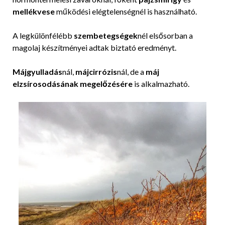
mellékvese
működési elégtelenségnél is használható.
A legkülönfélébb
szembetegségek
nél elsősorban a
magolaj készítményei adtak biztató eredményt.
Májgyulladás
nál,
májcirrózis
nál, de a
máj
elzsírosodásának megelőzésére
is alkalmazható.