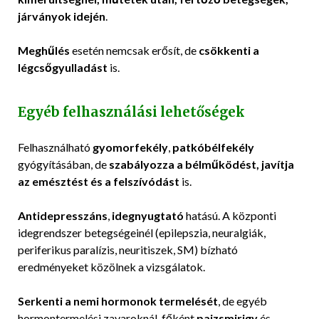
járványok idején
.
Meghűlés
esetén nemcsak erősít, de
csökkenti a
légcsőgyulladást
is.
Egyéb felhasználási lehetőségek
Felhasználható
gyomorfekély
,
patkóbélfekély
gyógyításában, de
szabályozza a bélműködést, javítja
az emésztést és a felszívódást
is.
Antidepresszáns
,
idegnyugtató
hatású. A központi
idegrendszer betegségeinél (epilepszia, neuralgiák,
periferikus paralízis, neuritiszek, SM) bízható
eredményeket közölnek a vizsgálatok.
Serkenti a nemi hormonok termelését
, de egyéb
hormontermelési zavaroknál, főként
pajzsmirigy
és