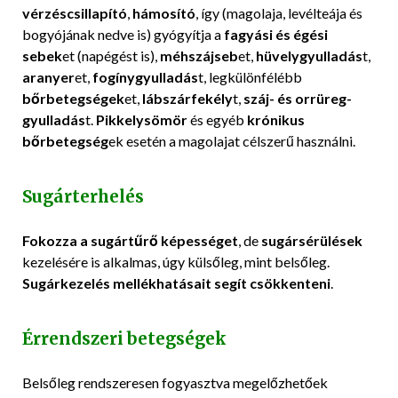
vérzéscsillapító
,
hámosító
, így (magolaja, levélteája és
bogyójának nedve is) gyógyítja a
fagyási és égési
sebek
et (napégést is),
méhszájseb
et,
hüvelygyulladás
t,
aranyer
et,
fogínygyulladás
t, legkülönfélébb
bőrbetegségek
et,
lábszárfekély
t,
száj- és orrüreg-
gyulladás
t.
Pikkelysömör
és egyéb
krónikus
bőrbetegség
ek esetén a magolajat célszerű használni.
Sugárterhelés
Fokozza a sugártűrő képességet
, de
sugársérülések
kezelésére is alkalmas, úgy külsőleg, mint belsőleg.
Sugárkezelés mellékhatásait segít csökkenteni
.
Érrendszeri betegségek
Belsőleg rendszeresen fogyasztva megelőzhetőek