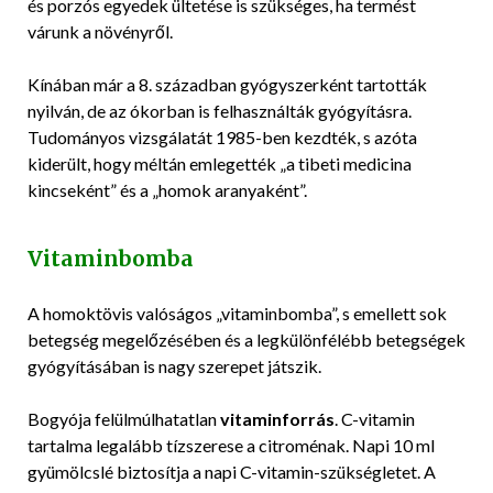
és porzós egyedek ültetése is szükséges, ha termést
várunk a növényről.
Kínában már a 8. században gyógyszerként tartották
nyilván, de az ókorban is felhasználták gyógyításra.
Tudományos vizsgálatát 1985-ben kezdték, s azóta
kiderült, hogy méltán emlegették „a tibeti medicina
kincseként” és a „homok aranyaként”.
Vitaminbomba
A homoktövis valóságos „vitaminbomba”, s emellett sok
betegség megelőzésében és a legkülönfélébb betegségek
gyógyításában is nagy szerepet játszik.
Bogyója felülmúlhatatlan
vitaminforrás
. C-vitamin
tartalma legalább tízszerese a citroménak. Napi 10 ml
gyümölcslé biztosítja a napi C-vitamin-szükségletet. A