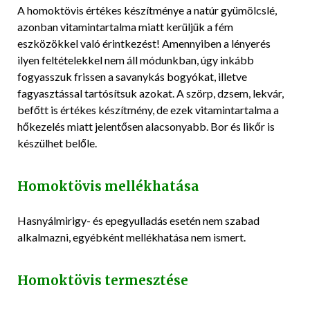
A homoktövis értékes készítménye a natúr gyümölcslé,
azonban vitamintartalma miatt kerüljük a fém
eszközökkel való érintkezést! Amennyiben a lényerés
ilyen feltételekkel nem áll módunkban, úgy inkább
fogyasszuk frissen a savanykás bogyókat, illetve
fagyasztással tartósítsuk azokat. A szörp, dzsem, lekvár,
befőtt is értékes készítmény, de ezek vitamintartalma a
hőkezelés miatt jelentősen alacsonyabb. Bor és likőr is
készülhet belőle.
Homoktövis mellékhatása
Hasnyálmirigy- és epegyulladás esetén nem szabad
alkalmazni, egyébként mellékhatása nem ismert.
Homoktövis termesztése