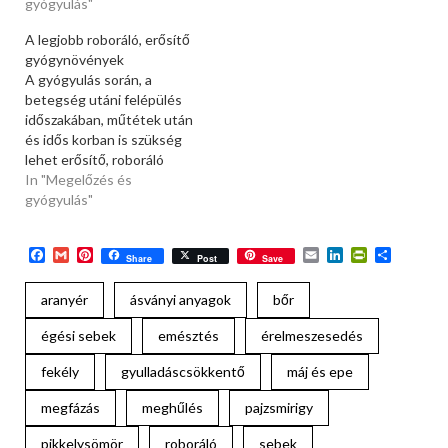
gyógyulás"
A legjobb roboráló, erősítő
gyógynövények
A gyógyulás során, a
betegség utáni felépülés
időszakában, műtétek után
és idős korban is szükség
lehet erősítő, roboráló
étrendre, melyet nagyon
In "Megelőzés és
jól kiegészíthetünk ilyen
gyógyulás"
hatású gyógynövényekkel
is. A párolt zöldség vagy a
Facebook
Gmail
Pinterest
Email
LinkedIn
PrintFriend
Ossza
zöldségleves majoránnával,
Share
Post
Save
meg
kakukkfűvel, szurokfűvel
vagy borsikafűvel ízesítve
aranyér
ásványi anyagok
bőr
vagy a zabpehelykása
égési sebek
emésztés
érelmeszesedés
önmagában is kímélő,
erősítő roboráló táplálék
fekély
gyulladáscsökkentő
máj és epe
betegség, lábadozás…
megfázás
meghűlés
pajzsmirigy
pikkelysömör
roboráló
sebek