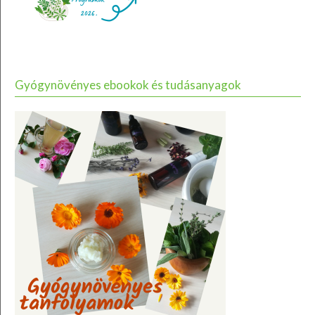
Gyógynövényes ebookok és tudásanyagok