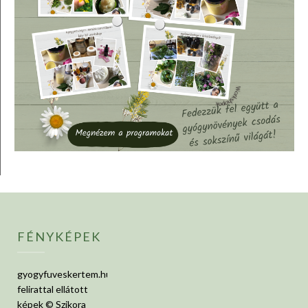
FÉNYKÉPEK
gyogyfuveskertem.hu
felirattal ellátott
képek © Szikora