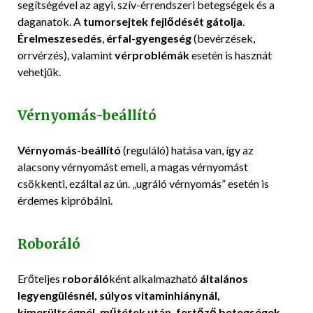
segítségével az agyi, szív-érrendszeri betegségek és a
daganatok. A
tumorsejtek fejlődését gátolja
.
Érelmeszesedés
,
érfal-gyengeség
(bevérzések,
orrvérzés), valamint
vérproblémák
esetén is hasznát
vehetjük.
Vérnyomás-beállító
Vérnyomás-beállító
(reguláló) hatása van, így az
alacsony vérnyomást emeli, a magas vérnyomást
csökkenti, ezáltal az ún. „ugráló vérnyomás” esetén is
érdemes kipróbálni.
Roboráló
Erőteljes
roboráló
ként alkalmazható
általános
legyengülésnél, súlyos vitaminhiánynál,
kimerültségnél, műtétek után, fertőző betegségek,