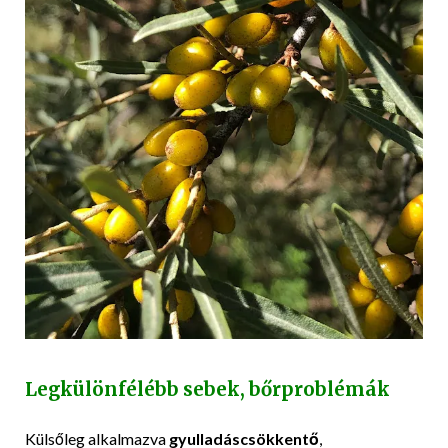
Legkülönfélébb sebek, bőrproblémák
Külsőleg alkalmazva
gyulladáscsökkentő
,