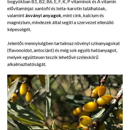
bogyókban B1, B2, B6, E, F, K, P vitaminok és A vitamin
elővitaminjai: xantofil és béta-karotin találhatóak,
valamint
ásványi anyagok
, mint cink, kalcium és
magnézium, mindezek által segíti a szervezet ellenálló
képességét.
Jelentős mennyiségben tartalmaz növényi színanyagokat
(flavonoidot, antociánt) és még sok egyéb hatóanyagot,
melyek együttesen teszik lehetővé széleskörű
alkalmazhatóságát.