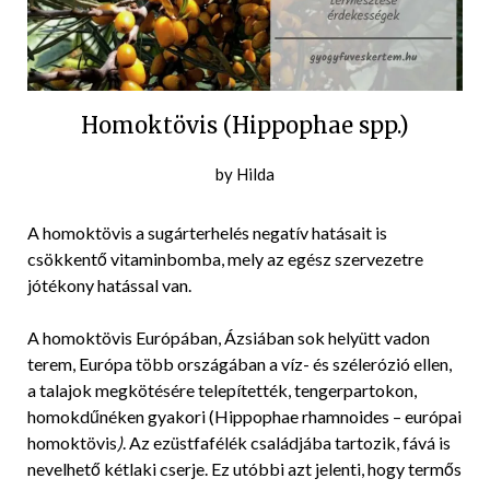
Homoktövis (Hippophae spp.)
Posted
by
Hilda
on
2016-
A homoktövis a sugárterhelés negatív hatásait is
05-
csökkentő vitaminbomba, mely az egész szervezetre
07
jótékony hatással van.
A homoktövis Európában, Ázsiában sok helyütt vadon
terem, Európa több országában a víz- és szélerózió ellen,
a talajok megkötésére telepítették, tengerpartokon,
homokdűnéken gyakori (Hippophae rhamnoides – európai
homoktövis
)
. Az ezüstfafélék családjába tartozik, fává is
nevelhető kétlaki cserje. Ez utóbbi azt jelenti, hogy termős