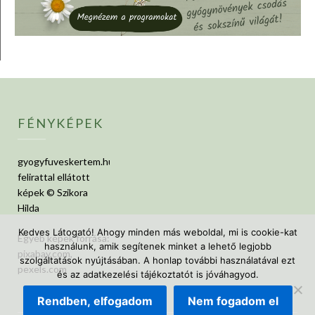
FÉNYKÉPEK
gyogyfuveskertem.hu
felirattal ellátott
képek © Szikora
Hilda
Kedves Látogató! Ahogy minden más weboldal, mi is cookie-kat
Egyéb képek forrása:
használunk, amik segítenek minket a lehető legjobb
pixabay.com,
szolgáltatások nyújtásában. A honlap további használatával ezt
pexels.com
és az adatkezelési tájékoztatót is jóváhagyod.
Rendben, elfogadom
Nem fogadom el