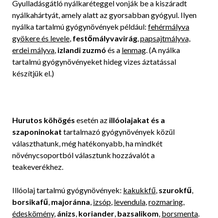
Gyulladásgátló nyálkaréteggel vonják be a kiszáradt
nyálkahártyát, amely alatt az gyorsabban gyógyul. Ilyen
nyálka tartalmú gyógynövények például:
fehérmályva
gyökere és levele
,
festőmályvavirág
,
papsajtmályva,
erdei mályva
,
izlandi zuzmó
és a
lenmag
. (A nyálka
tartalmú gyógynövényeket hideg vizes áztatással
készítjük el.)
Hurutos köhögés
esetén az
illóolajakat és a
szaponinokat
tartalmazó gyógynövények közül
választhatunk, még hatékonyabb, ha mindkét
növénycsoportból választunk hozzávalót a
teakeverékhez.
Illóolaj tartalmú gyógynövények:
kakukkfű
,
szurokfű
,
borsikafű
,
majoránna
,
izsóp
,
levendula
,
rozmaring
,
édeskömény
,
ánizs
,
koriander
,
bazsalikom
,
borsmenta
.