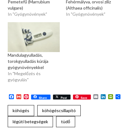
Pemetefű (Marrubium
Fehérmályva, orvosi ziliz
vulgare)
(Althaea officinalis)
In "Gyógynövények"
In "Gyógynövények"
Mandulagyulladás,
torokgyulladás kúrája
gyógynövényekkel
In "Megelőzés és
gyógyulás"
Facebook
Gmail
Pinterest
Email
LinkedIn
PrintFriend
Ossza
Share
Post
Save
meg
köhögés
köhögéscsillapító
légúti betegségek
tüdő