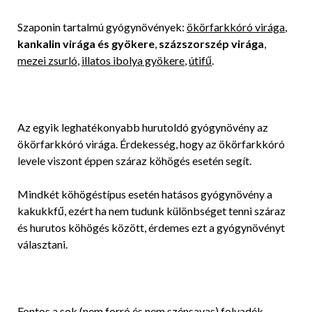
Szaponin tartalmú gyógynövények:
ökörfarkkóró virága
,
kankalin virága és gyökere
,
százszorszép virága
,
mezei zsurló
,
illatos ibolya gyökere
,
útifű
.
Az egyik leghatékonyabb hurutoldó gyógynövény az
ökörfarkkóró virága. Érdekesség, hogy az ökörfarkkóró
levele viszont éppen száraz köhögés esetén segít.
Mindkét köhögéstípus esetén hatásos gyógynövény a
kakukkfű, ezért ha nem tudunk különbséget tenni száraz
és hurutos köhögés között, érdemes ezt a gyógynövényt
választani.
Fontos a sok (nem forró és nem szénsavas) folyadék