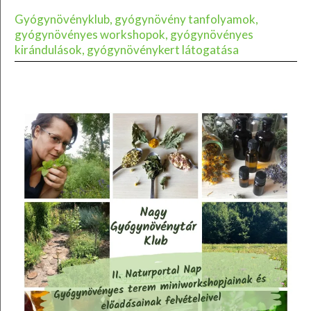
Gyógynövényklub, gyógynövény tanfolyamok,
gyógynövényes workshopok, gyógynövényes
kirándulások, gyógynövénykert látogatása