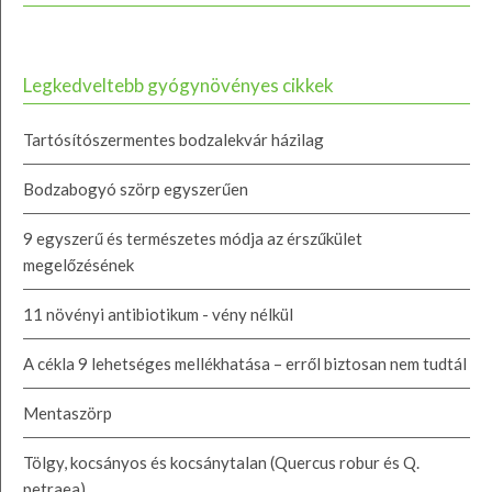
Legkedveltebb gyógynövényes cikkek
Tartósítószermentes bodzalekvár házilag
Bodzabogyó szörp egyszerűen
9 egyszerű és természetes módja az érszűkület
megelőzésének
11 növényi antibiotikum - vény nélkül
A cékla 9 lehetséges mellékhatása – erről biztosan nem tudtál
Mentaszörp
Tölgy, kocsányos és kocsánytalan (Quercus robur és Q.
petraea)