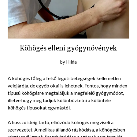
Köhögés elleni gyógynövények
Posted
by
Hilda
on
2018-
A köhögés főleg a felső légúti betegségek kellemetlen
02-
velejárója, de egyéb okai is lehetnek. Fontos, hogy minden
26
típusú köhögésre megtaláljuk a megfelelő gyógymódot,
illetve hogy meg tudjuk különböztetni a különféle
köhögés típusokat egymástól.
A hosszú ideig tartó, elhúzódó köhögés megviseli a
szervezetet. A mellkas állandó rázkódása, a köhögésben
részt vevő izmok összehúzódása a szívnek sem tesz jót,