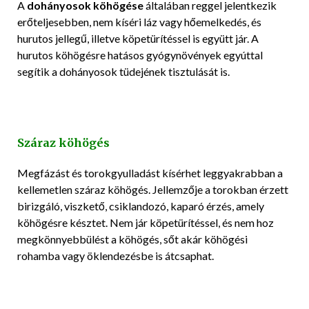
A
dohányosok köhögése
általában reggel jelentkezik
erőteljesebben, nem kíséri láz vagy hőemelkedés, és
hurutos jellegű, illetve köpetürítéssel is együtt jár. A
hurutos köhögésre hatásos gyógynövények egyúttal
segítik a dohányosok tüdejének tisztulását is.
Száraz köhögés
Megfázást és torokgyulladást kísérhet leggyakrabban a
kellemetlen száraz köhögés. Jellemzője a torokban érzett
birizgáló, viszkető, csiklandozó, kaparó érzés, amely
köhögésre késztet. Nem jár köpetürítéssel, és nem hoz
megkönnyebbülést a köhögés, sőt akár köhögési
rohamba vagy öklendezésbe is átcsaphat.