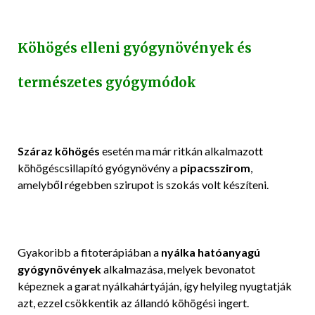
Köhögés elleni gyógynövények és
természetes gyógymódok
Száraz köhögés
esetén ma már ritkán alkalmazott
köhögéscsillapító gyógynövény a
pipacsszirom
,
amelyből régebben szirupot is szokás volt készíteni.
Gyakoribb a fitoterápiában a
nyálka hatóanyagú
gyógynövények
alkalmazása, melyek bevonatot
képeznek a garat nyálkahártyáján, így helyileg nyugtatják
azt, ezzel csökkentik az állandó köhögési ingert.