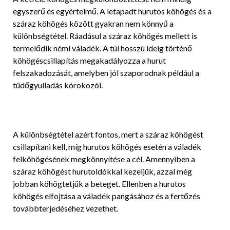
egyszerű és egyértelmű. A letapadt hurutos köhögés és a
száraz köhögés között gyakran nem könnyű a
különbségtétel. Ráadásul a száraz köhögés mellett is
termelődik némi váladék. A túl hosszú ideig történő
köhögéscsillapítás megakadályozza a hurut
felszakadozását, amelyben jól szaporodnak például a
tüdőgyulladás kórokozói.
A különbségtétel azért fontos, mert a száraz köhögést
csillapítani kell, míg hurutos köhögés esetén a váladék
felköhögésének megkönnyítése a cél. Amennyiben a
száraz köhögést hurutoldókkal kezeljük, azzal még
jobban köhögtetjük a beteget. Ellenben a hurutos
köhögés elfojtása a váladék pangásához és a fertőzés
továbbterjedéséhez vezethet.