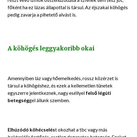
főként ha ez lázas állapottal is társul. Az éjszakai köhögés
pedig zavarja a pihetető alvást is.
A köhögés leggyakoribb okai
Amennyiben láz vagy hőemelkedés, rossz közérzet is
társul a köhögéshez, és ezek a kellemetlen tünetek
egyszerre jelentkeznek, nagy eséllyel
felső légúti
betegség
gel állunk szemben.
Elhúzódó köhécselés
t okozhat a tbc vagy más
bakteriális fertőzés, esetleg daganatos betegség. Ezeket