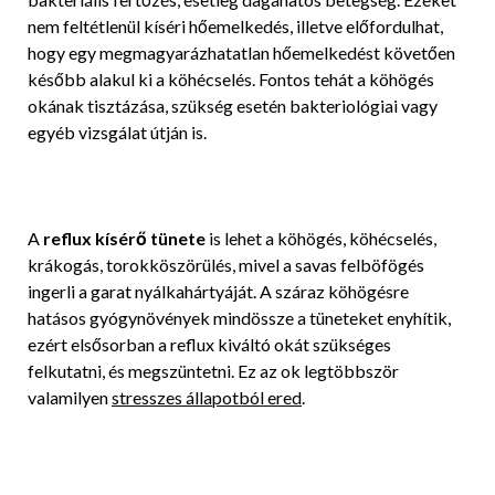
nem feltétlenül kíséri hőemelkedés, illetve előfordulhat,
hogy egy megmagyarázhatatlan hőemelkedést követően
később alakul ki a köhécselés. Fontos tehát a köhögés
okának tisztázása, szükség esetén bakteriológiai vagy
egyéb vizsgálat útján is.
A
reflux kísérő tünete
is lehet a köhögés, köhécselés,
krákogás, torokköszörülés, mivel a savas felböfögés
ingerli a garat nyálkahártyáját. A száraz köhögésre
hatásos gyógynövények mindössze a tüneteket enyhítik,
ezért elsősorban a reflux kiváltó okát szükséges
felkutatni, és megszüntetni. Ez az ok legtöbbször
valamilyen
stresszes állapotból ered
.