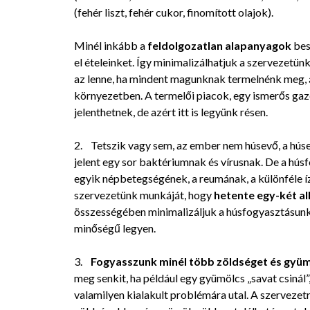
(fehér liszt, fehér cukor, finomított olajok).
Minél inkább a
feldolgozatlan alapanyagok
bes
el ételeinket. Így minimalizálhatjuk a szervezetü
az lenne, ha mindent magunknak termelnénk meg, á
környezetben. A termelői piacok, egy ismerős gaz
jelenthetnek, de azért itt is legyünk résen.
2. Tetszik vagy sem, az ember nem húsevő, a húsev
jelent egy sor baktériumnak és vírusnak. De a hús
egyik népbetegségének, a reumának, a különféle í
szervezetünk munkáját, hogy
hetente egy-két a
összességében minimalizáljuk a húsfogyasztásunkat
minőségű legyen.
3.
Fogyasszunk minél több zöldséget és gyüm
meg senkit, ha például egy gyümölcs „savat csinál”
valamilyen kialakult problémára utal. A szervezetr