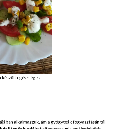
 készült egészséges
ájában alkalmazzuk, ám a gyógyteák fogyasztásán túl
ét liter folyadék
ot elfogyasszunk, ami leginkább