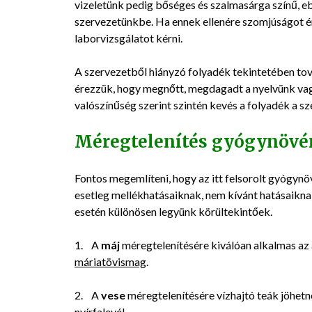
vizeletünk pedig bőséges és szalmasárga színű, e
szervezetünkbe. Ha ennek ellenére szomjúságot érz
laborvizsgálatot kérni.
A szervezetből hiányzó folyadék tekintetében tová
érezzük, hogy megnőtt, megdagadt a nyelvünk vagy
valószínűség szerint szintén kevés a folyadék a s
Méregtelenítés gyógynövé
Fontos megemlíteni, hogy az itt felsorolt gyógyn
esetleg mellékhatásaiknak, nem kívánt hatásaikna
esetén különösen legyünk körültekintőek.
1. A
máj
méregtelenítésére kiválóan alkalmas az
máriatövismag
.
2. A
vese
méregtelenítésére vízhajtó teák jöhet
nyírfalevél
.