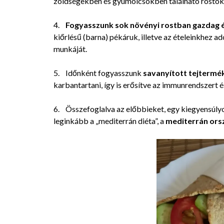
zöldségekben és gyümölcsökben található rostok s
4.
Fogyasszunk sok növényi rostban gazdag é
kiőrlésű (barna) pékáruk, illetve az ételeinkhez 
munkáját.
5. Időnként fogyasszunk
savanyított tejtermé
karbantartani, így is erősítve az immunrendszer
6. Összefoglalva az előbbieket, egy kiegyensúlyo
leginkább a „mediterrán diéta”, a
mediterrán ors