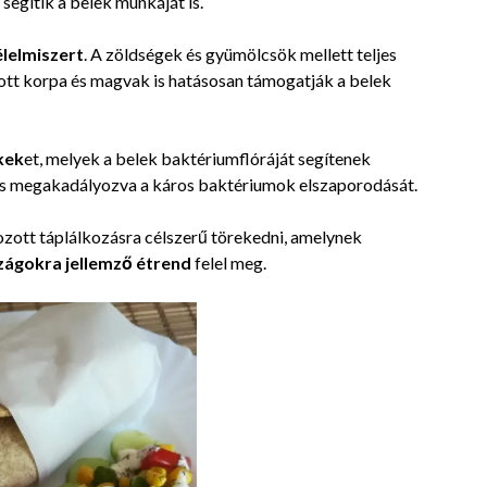
egítik a belek munkáját is.
lelmiszert
. A zöldségek és gyümölcsök mellett teljes
adott korpa és magvak is hatásosan támogatják a belek
kek
et, melyek a belek baktériumflóráját segítenek
t és megakadályozva a káros baktériumok elszaporodását.
zott táplálkozásra célszerű törekedni, amelynek
zágokra jellemző étrend
felel meg.