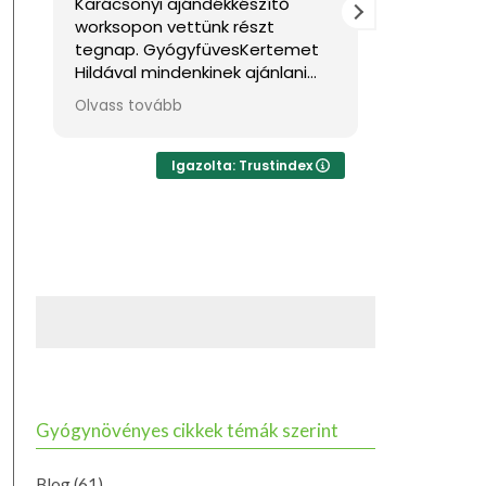
Karácsonyi ajándékkészítő
Nagyon jól ére
worksopon vettünk részt
Sok hasznos inf
tegnap. GyógyfüvesKertemet
ga
Hildával mindenkinek ajánlani
tudom, ha feltöltődésre,
Olvass tovább
egyben tudásra vágyik kellemes
környezetben. Ha lehetne sokkal
több csillagot adni, akkor azt
Igazolta: Trustindex
mind adnám.
Gyógynövényes cikkek témák szerint
Blog
(61)