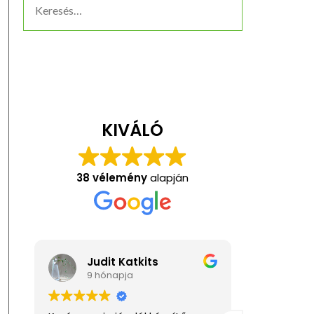
KIVÁLÓ
38 vélemény
alapján
Judit Katkits
Anita Kis
9 hónapja
1 éve