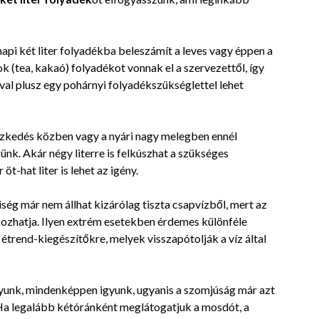
api két liter folyadékba beleszámít a leves vagy éppen a
ok (tea, kakaó) folyadékot vonnak el a szervezettől, így
val plusz egy pohárnyi folyadékszükséglettel lehet
észkedés közben vagy a nyári nagy melegben ennél
. Akár négy literre is felkúszhat a szükséges
-hat liter is lehet az igény.
g már nem állhat kizárólag tiszta csapvízből, mert az
okozhatja. Ilyen extrém esetekben érdemes különféle
 étrend-kiegészítőkre, melyek visszapótolják a víz által
unk, mindenképpen igyunk, ugyanis a szomjúság már azt
 Ha legalább kétóránként meglátogatjuk a mosdót, a