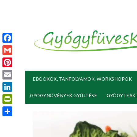
Facebook
Gmail
Pinterest
EBOOKOK, TANFOLYAMOK, WORKSHOPOK
Email
GYÓGYNÖVÉNYEK GYŰJTÉSE
GYÓGYTEÁK
LinkedIn
PrintFriendly
Ossza
meg