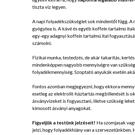
tiszta víz legyen.
A napi folyadékszükséglet sok mindentől függ. A n
gyógytea is. A kávé és egyéb koffein tartalmú ital
egy-egy adagnyi koffein tartalmú ital fogyasztásá
számolni.
Fizikai munka, testedzés, de akár takarítás, kert
mindenképpen nagyobb mennyiségre van szükségünk
folyadékmennyiség. Szoptató anyukák esetén akár öt
Fontos azonban megjegyezni, hogy ekkora mennyisé
esetleg az elektrolit-háztartás megbillenését is 
ásványvizeket is fogyasztani, illetve szükség lehet
kimosott ásványi anyagokat.
Figyeljük a testünk jelzéseit!
Ha szomjasak vagy
jelzi, hogy folyadékhiány van a szervezetünkben.