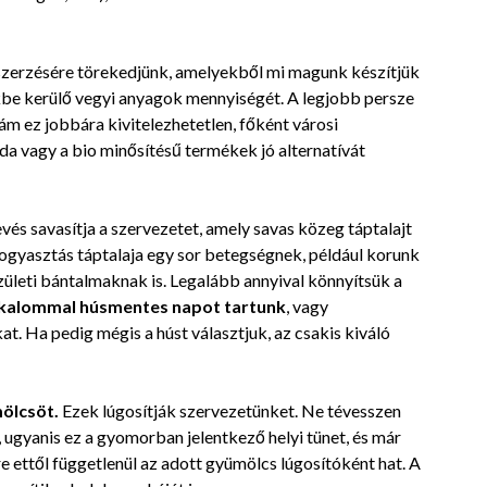
zerzésére törekedjünk, amelyekből mi magunk készítjük
nkbe kerülő vegyi anyagok mennyiségét. A legjobb persze
m ez jobbára kivitelezhetetlen, főként városi
da vagy a bio minősítésű termékek jó alternatívát
és savasítja a szervezetet, amely savas közeg táptalajt
fogyasztás táptalaja egy sor betegségnek, például korunk
zületi bántalmaknak is. Legalább annyival könnyítsük a
lkalommal húsmentes napot tartunk
, vagy
. Ha pedig mégis a húst választjuk, az csakis kiváló
ölcsöt.
Ezek lúgosítják szervezetünket. Ne tévesszen
, ugyanis ez a gyomorban jelentkező helyi tünet, és már
e ettől függetlenül az adott gyümölcs lúgosítóként hat. A