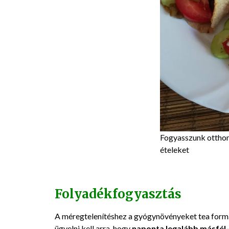
Fogyasszunk otthon
ételeket
Folyadékfogyasztás
A méregtelenítéshez a gyógynövényeket tea form
ügyelni kell arra, hogy
naponta legalább másfél-k