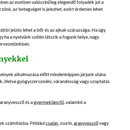
bben az esetben valószínűleg elegendő folyadék jut a
ünk, az betegséget is jelezhet, ezért érdemes lehet
bbi jelzés lehet a bőr és az ajkak szárazsága. Ha úgy
 ha a nyelvünk szélén látszik a fogunk helye, nagy
zervezetünkben.
nyekkel
övények alkalmazása előtt mindenképpen járjunk utána
k, illetve gyógyszerszedés, várandósság vagy szoptatás
 aranyvessző és a
gyermekláncfű
, valamint a
nek számításba. Például
csalán
, zsurló,
aranyvessző
vagy