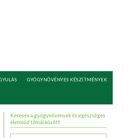
GYULÁS
GYÓGYNÖVÉNYES KÉSZÍTMÉNYEK
Keresés a gyógynövények és egészséges
életmód témái között