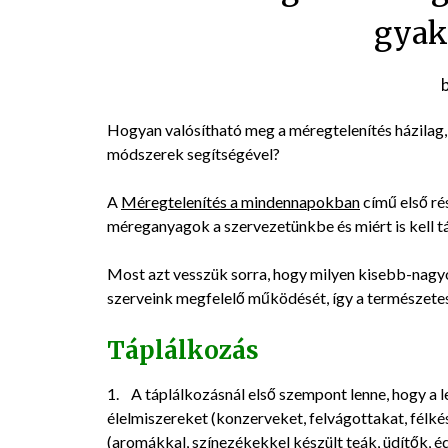
gyak
Hogyan valósítható meg a méregtelenítés házilag
módszerek segítségével?
A
Méregtelenítés a mindennapokban
című első ré
méreganyagok a szervezetünkbe és miért is kell 
Most azt vesszük sorra, hogy milyen kisebb-nagy
szerveink megfelelő működését, így a természete
Táplálkozás
1. A táplálkozásnál első szempont lenne, hogy a 
élelmiszereket (konzerveket, felvágottakat, félkés
(aromákkal, színezékekkel készült teák, üdítők, éd