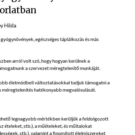
orlatban
Posted
by
Hilda
on
, gyógynövények, egészséges táplálkozás és más
2016-
10-
19
szben arról volt szó, hogy hogyan kerülnek a
támogatnunk a szervezet méregtelenítő munkáját.
obb életmódbeli változtatásokkal tudjuk támogatni a
s méregtelenítés hatékonyabb megvalósulását.
lehető legnagyobb mértékben kerüljük a feldolgozott
z ételeket, stb.), a műételeket, és műitalokat
ességek, stb.), valamint a finomított élelmiszereket