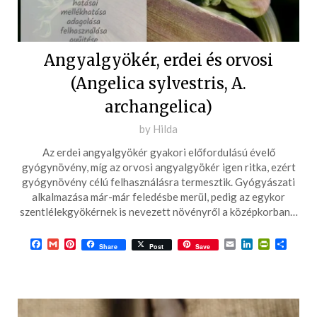
Angyalgyökér, erdei és orvosi
(Angelica sylvestris, A.
archangelica)
Posted
by
Hilda
on
Az erdei angyalgyökér gyakori előfordulású évelő
2017-
gyógynövény, míg az orvosi angyalgyökér igen ritka, ezért
11-
gyógynövény célú felhasználásra termesztik. Gyógyászati
alkalmazása már-már feledésbe merül, pedig az egykor
21
szentlélekgyökérnek is nevezett növényről a középkorban…
Facebook
Gmail
Pinterest
Email
LinkedIn
PrintFrie
Ossza
Share
Post
Save
meg