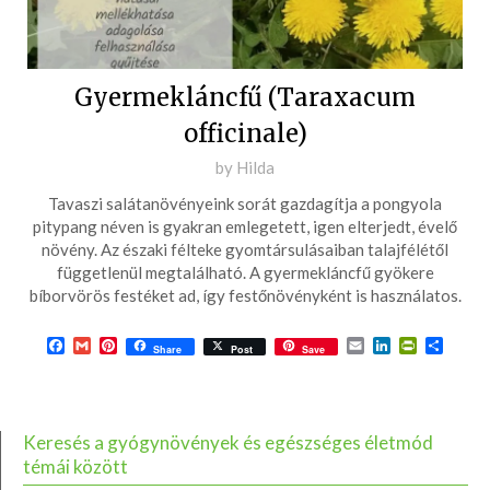
Gyermekláncfű (Taraxacum
officinale)
Posted
by
Hilda
on
Tavaszi salátanövényeink sorát gazdagítja a pongyola
2016-
pitypang néven is gyakran emlegetett, igen elterjedt, évelő
03-
növény. Az északi félteke gyomtársulásaiban talajfélétől
függetlenül megtalálható. A gyermekláncfű gyökere
20
bíborvörös festéket ad, így festőnövényként is használatos.
Facebook
Gmail
Pinterest
Email
LinkedIn
PrintFrie
Ossza
Share
Post
Save
meg
Keresés a gyógynövények és egészséges életmód
témái között