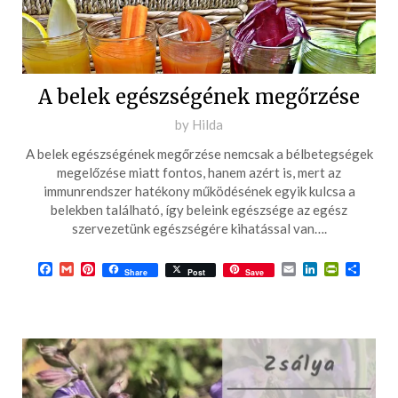
A belek egészségének megőrzése
Posted
by
Hilda
on
A belek egészségének megőrzése nemcsak a bélbetegségek
2017-
megelőzése miatt fontos, hanem azért is, mert az
03-
immunrendszer hatékony működésének egyik kulcsa a
belekben található, így beleink egészsége az egész
19
szervezetünk egészségére kihatással van….
Facebook
Gmail
Pinterest
Email
LinkedIn
PrintFrie
Ossza
Share
Post
Save
meg