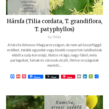
Hársfa (Tilia cordata, T. grandiflora,
T. patyphyllos)
Posted
by
Hilda
on
A hársfa őshonos Magyarországon, de nem ad összefüggő
2016-
erdőket, inkább egyedek vagy kisebb csoportok találhatóak
05-
ebből a szép koronájú, illatos virágú, nagy fából, mely
parlagokat, falvak és városok utcáit, illetve országutak
26
mentét…
Facebook
Gmail
Pinterest
Email
LinkedIn
PrintFrie
Ossza
Share
Post
Save
meg