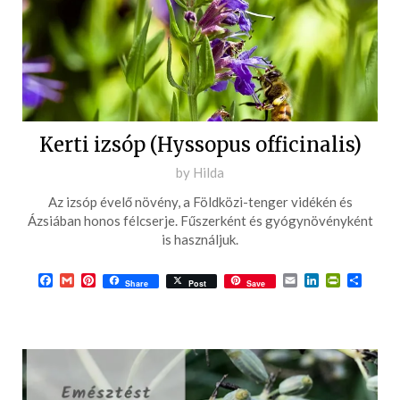
Kerti izsóp (Hyssopus officinalis)
Posted
by
Hilda
on
Az izsóp évelő növény, a Földközi-tenger vidékén és
2017-
Ázsiában honos félcserje. Fűszerként és gyógynövényként
08-
is használjuk.
12
Facebook
Gmail
Pinterest
Email
LinkedIn
PrintFrie
Ossza
Share
Post
Save
meg