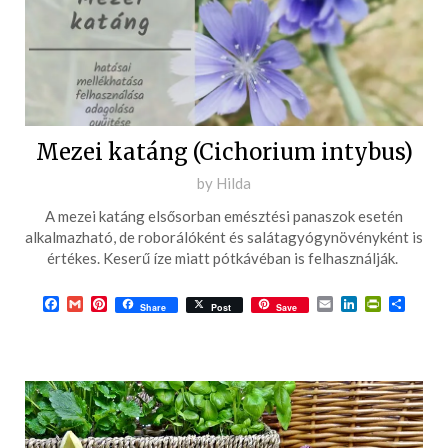
Mezei katáng (Cichorium intybus)
Posted
by
Hilda
on
A mezei katáng elsősorban emésztési panaszok esetén
2017-
alkalmazható, de roborálóként és salátagyógynövényként is
04-
értékes. Keserű íze miatt pótkávéban is felhasználják.
22
Facebook
Gmail
Pinterest
Email
LinkedIn
PrintFrie
Ossza
Share
Post
Save
meg