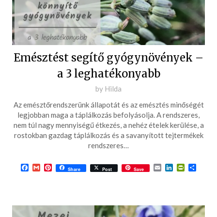
Emésztést segítő gyógynövények –
a 3 leghatékonyabb
Posted
by
Hilda
on
Az emésztőrendszerünk állapotát és az emésztés minőségét
2017-
legjobban maga a táplálkozás befolyásolja. A rendszeres,
07-
nem túl nagy mennyiségű étkezés, a nehéz ételek kerülése, a
rostokban gazdag táplálkozás és a savanyított tejtermékek
29
rendszeres…
Facebook
Gmail
Pinterest
Email
LinkedIn
PrintFrie
Ossza
Share
Post
Save
meg