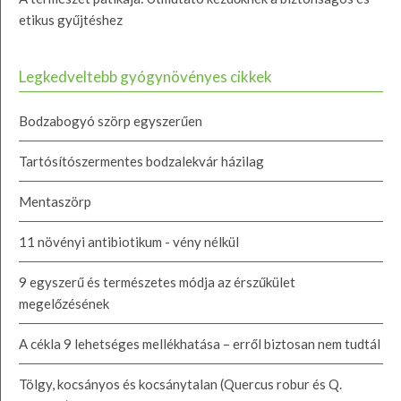
etikus gyűjtéshez
Legkedveltebb gyógynövényes cikkek
Bodzabogyó szörp egyszerűen
Tartósítószermentes bodzalekvár házilag
Mentaszörp
11 növényi antibiotikum - vény nélkül
9 egyszerű és természetes módja az érszűkület
megelőzésének
A cékla 9 lehetséges mellékhatása – erről biztosan nem tudtál
Tölgy, kocsányos és kocsánytalan (Quercus robur és Q.