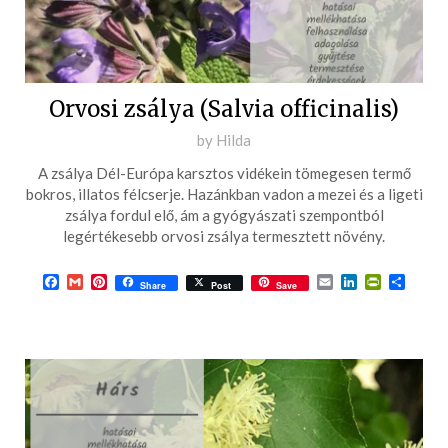
Orvosi zsálya (Salvia officinalis)
Posted
by
Hilda
on
A zsálya Dél-Európa karsztos vidékein tömegesen termő
2016-
bokros, illatos félcserje. Hazánkban vadon a mezei és a ligeti
06-
zsálya fordul elő, ám a gyógyászati szempontból
legértékesebb orvosi zsálya termesztett növény.
30
Facebook
Gmail
Pinterest
Email
LinkedIn
PrintFrie
Ossza
Share
Post
Save
meg