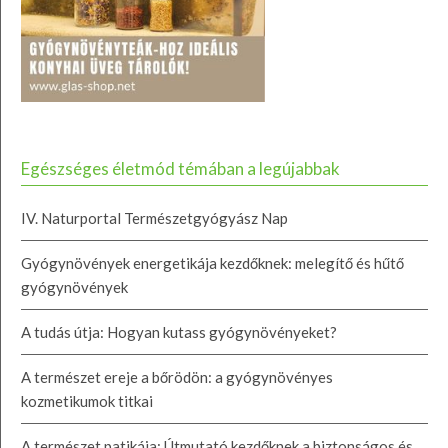
Egészséges életmód témában a legújabbak
IV. Naturportal Természetgyógyász Nap
Gyógynövények energetikája kezdőknek: melegítő és hűtő
gyógynövények
A tudás útja: Hogyan kutass gyógynövényeket?
A természet ereje a bőrödön: a gyógynövényes
kozmetikumok titkai
A természet patikája: Útmutató kezdőknek a biztonságos és