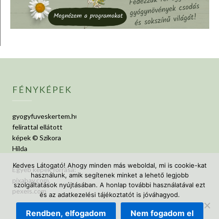
FÉNYKÉPEK
gyogyfuveskertem.hu
felirattal ellátott
képek © Szikora
Hilda
Kedves Látogató! Ahogy minden más weboldal, mi is cookie-kat
Egyéb képek forrása:
használunk, amik segítenek minket a lehető legjobb
pixabay.com,
szolgáltatások nyújtásában. A honlap további használatával ezt
pexels.com
és az adatkezelési tájékoztatót is jóváhagyod.
Rendben, elfogadom
Nem fogadom el