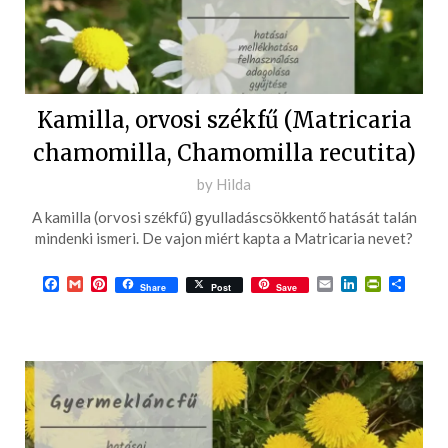
Kamilla, orvosi székfű (Matricaria
chamomilla, Chamomilla recutita)
Posted
by
Hilda
on
A kamilla (orvosi székfű) gyulladáscsökkentő hatását talán
2016-
mindenki ismeri. De vajon miért kapta a Matricaria nevet?
05-
22
Facebook
Gmail
Pinterest
Email
LinkedIn
PrintFrie
Ossza
Share
Post
Save
meg