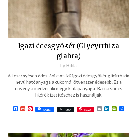
Igazi édesgyökér (Glycyrrhiza
glabra)
Posted
by
Hilda
on
A kesernyésen édes, ánizsos ízű igazi édesgyökér glicirrhizin
2017-
nevű hatóanyaga a cukornál ötvenszer édesebb. Ez a
11-
növény a medvecukor egyik alapanyaga. Barna sör és
likőrök ízesítéséhez is használják.
14
Facebook
Gmail
Pinterest
Email
LinkedIn
PrintFrie
Ossza
Share
Post
Save
meg