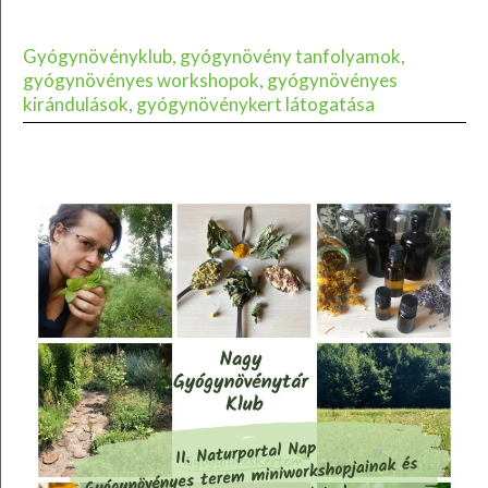
Gyógynövényklub, gyógynövény tanfolyamok,
gyógynövényes workshopok, gyógynövényes
kirándulások, gyógynövénykert látogatása