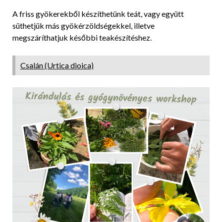
A friss gyökerekből készíthetünk teát, vagy együtt
süthetjük más gyökérzöldségekkel, illetve
megszáríthatjuk későbbi teakészítéshez.
Csalán (Urtica dioica)