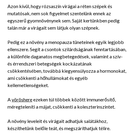
Azon kívül, hogy rózsaszín virágai a réten szépek és
mutatósak, nem sok figyelmet szentelünk ennek az
egyszerű gyomnövénynek sem. Saját kertünkben pedig
talán már a virágait sem látjuk olyan szépnek.
Pedig ez a növény a menopauza tüneteinek egyik legjobb
ellenszere. Segít a csontok szilárdságának fenntartásában,
a különféle daganatos megbetegedések, valamint a szív-
és érrendszeri betegségek kockázatának
csökkentésében, továbbá kiegyensúlyozza a hormonokat,
ami csökkenti a hőhullámokat és egyéb
kellemetlenségeket.
A
vöröshere
ezeken túl többek között immunerősítő,
méregteleníti a májat, csökkenti a koleszterinszintet.
A növény leveleit és virágait adhatjuk salátákhoz,
készíthetünk belőle teát, és megszáríthatjuk télire.