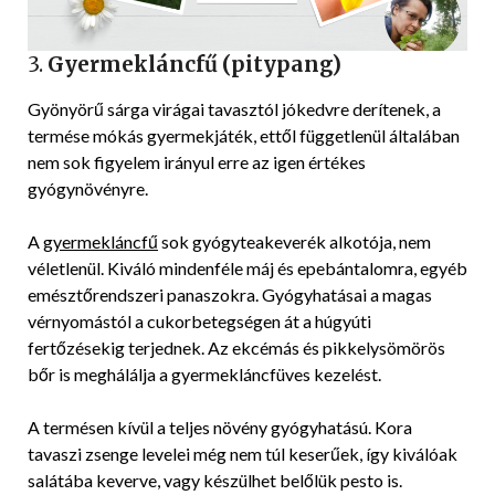
3.
Gyermekláncfű (pitypang)
Gyönyörű sárga virágai tavasztól jókedvre derítenek, a
termése mókás gyermekjáték, ettől függetlenül általában
nem sok figyelem irányul erre az igen értékes
gyógynövényre.
A
gyermekláncfű
sok gyógyteakeverék alkotója, nem
véletlenül. Kiváló mindenféle máj és epebántalomra, egyéb
emésztőrendszeri panaszokra. Gyógyhatásai a magas
vérnyomástól a cukorbetegségen át a húgyúti
fertőzésekig terjednek. Az ekcémás és pikkelysömörös
bőr is meghálálja a gyermekláncfüves kezelést.
A termésen kívül a teljes növény gyógyhatású. Kora
tavaszi zsenge levelei még nem túl keserűek, így kiválóak
salátába keverve, vagy készülhet belőlük pesto is.