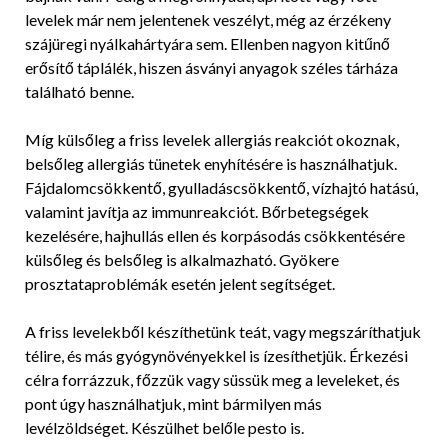
levelek már nem jelentenek veszélyt, még az érzékeny
szájüregi nyálkahártyára sem. Ellenben nagyon kitűnő
erősítő táplálék, hiszen ásványi anyagok széles tárháza
található benne.
Míg külsőleg a friss levelek allergiás reakciót okoznak,
belsőleg allergiás tünetek enyhítésére is használhatjuk.
Fájdalomcsökkentő, gyulladáscsökkentő, vízhajtó hatású,
valamint javítja az immunreakciót. Bőrbetegségek
kezelésére, hajhullás ellen és korpásodás csökkentésére
külsőleg és belsőleg is alkalmazható. Gyökere
prosztataproblémák esetén jelent segítséget.
A friss levelekből készíthetünk teát, vagy megszáríthatjuk
télire, és más gyógynövényekkel is ízesíthetjük. Érkezési
célra forrázzuk, főzzük vagy süssük meg a leveleket, és
pont úgy használhatjuk, mint bármilyen más
levélzöldséget. Készülhet belőle pesto is.