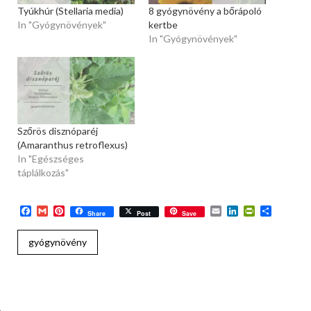
Tyúkhúr (Stellaria media)
8 gyógynövény a bőrápoló
In "Gyógynövények"
kertbe
In "Gyógynövények"
Szőrös disznóparéj
(Amaranthus retroflexus)
In "Egészséges
táplálkozás"
Facebook
Gmail
Pinterest
Email
LinkedIn
PrintFriend
Ossza
Share
Post
Save
meg
gyógynövény