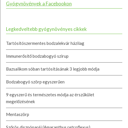
Gyógynövények a Facebookon
Legkedveltebb gyógynövényes cikkek
Tartósítószermentes bodzalekvár házilag
Immunerősítő bodzabogyó szirup
Bazsalikom sóban tartósításának 3 legjobb módja
Bodzabogyó szörp egyszerűen
9 egyszerű és természetes módja az érszűkület
megelőzésének
Mentaszörp
Szőrös disznóparéj (Amaranthus retroflexus)