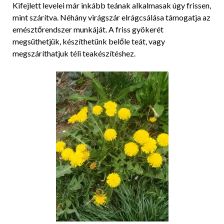
Kifejlett levelei már inkább teának alkalmasak úgy frissen,
mint szárítva. Néhány virágszár elrágcsálása támogatja az
emésztőrendszer munkáját. A friss gyökerét
megsüthetjük, készíthetünk belőle teát, vagy
megszáríthatjuk téli teakészítéshez.