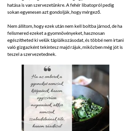
hatása is van szervezetünkre. A fehér libatopról pedig
sokan egyenesen azt gondolják, hogy mérgező.
Nem állítom, hogy ezek után nem kell boltba járnod, de ha
felismered ezeket a gyomnövényeket, hasznosan
egészítheted ki velük táplálkozásodat, és többé nem irtani
való gizgazként tekintesz majd rájuk, miközben még jót is
teszel a szervezetednek.