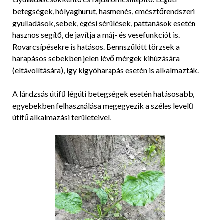
betegségek, hólyaghurut, hasmenés, emésztőrendszeri
gyulladások, sebek, égési sérülések, pattanások esetén
hasznos segítő, de javítja a máj- és vesefunkciót is.
Rovarcsípésekre is hatásos. Bennszülött törzsek a
harapásos sebekben jelen lévő mérgek kihúzására
(eltávolítására), így kígyóharapás esetén is alkalmazták.
A lándzsás útifű légúti betegségek esetén hatásosabb,
egyebekben felhasználása megegyezik a széles levelű
útifű alkalmazási területeivel.