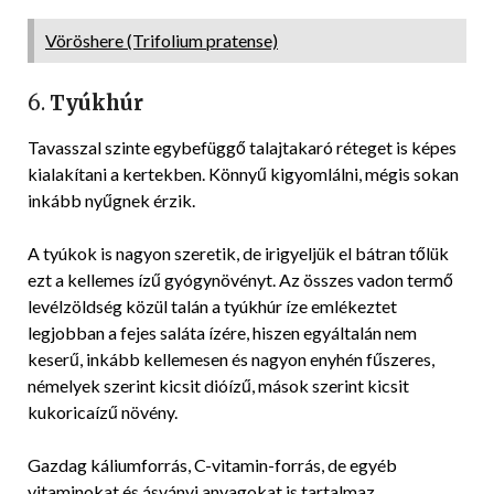
Vöröshere (Trifolium pratense)
6.
Tyúkhúr
Tavasszal szinte egybefüggő talajtakaró réteget is képes
kialakítani a kertekben. Könnyű kigyomlálni, mégis sokan
inkább nyűgnek érzik.
A tyúkok is nagyon szeretik, de irigyeljük el bátran tőlük
ezt a kellemes ízű gyógynövényt. Az összes vadon termő
levélzöldség közül talán a tyúkhúr íze emlékeztet
legjobban a fejes saláta ízére, hiszen egyáltalán nem
keserű, inkább kellemesen és nagyon enyhén fűszeres,
némelyek szerint kicsit dióízű, mások szerint kicsit
kukoricaízű növény.
Gazdag káliumforrás, C-vitamin-forrás, de egyéb
vitaminokat és ásványi anyagokat is tartalmaz.