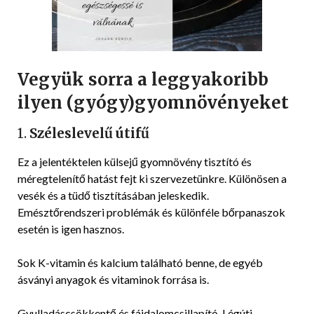
Vegyük sorra a leggyakoribb
ilyen (gyógy)gyomnövényeket
1.
Széleslevelű útifű
Ez a jelentéktelen külsejű gyomnövény tisztító és
méregtelenítő hatást fejt ki szervezetünkre. Különösen a
vesék és a tüdő tisztításában jeleskedik.
Emésztőrendszeri problémák és különféle bőrpanaszok
esetén is igen hasznos.
Sok K-vitamin és kalcium található benne, de egyéb
ásványi anyagok és vitaminok forrása is.
Gyulladáscsökkentő és fájdalomcsillapító. Légúti