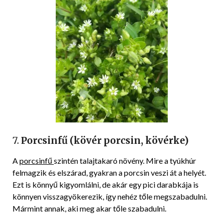
7.
Porcsinfű (kövér porcsin, kövérke)
A
porcsinfű
szintén talajtakaró növény. Mire a tyúkhúr
felmagzik és elszárad, gyakran a porcsin veszi át a helyét.
Ezt is könnyű kigyomlálni, de akár egy pici darabkája is
könnyen visszagyökerezik, így nehéz tőle megszabadulni.
Mármint annak, aki meg akar tőle szabadulni.