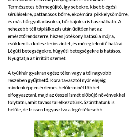
Természetes bőrmegújító, így sebekre, kisebb égési
sérülésekre, pattanásos bőrre, ekcémára, pikkelysömörre,
és más bőrgyulladásokra, bőrbajokra is használható. A
nehezebb téli táplálkozás után üdítően hat az
emésztőrendszerre, hiszen jótékony hatású a májra,
csökkenti a koleszterinszintet, és méregtelenítő hatású.
Légúti betegségekre, húgyúti betegségekre is hatásos.
Nyugtatja az irritált szemet.
A tyúkhúr gyakran egész télen vagy a tél nagyobb
részében gyűjthető. Kora tavasztól nyár elejéig
mindenképpen érdemes belőle minél többet
elfogyasztani, majd az ősszel ismét előbújó növényekkel
folytatni, amit tavasszal elkezdtünk. Száríthatunk is
belőle, de frissen fogyasztva a legértékesebb.