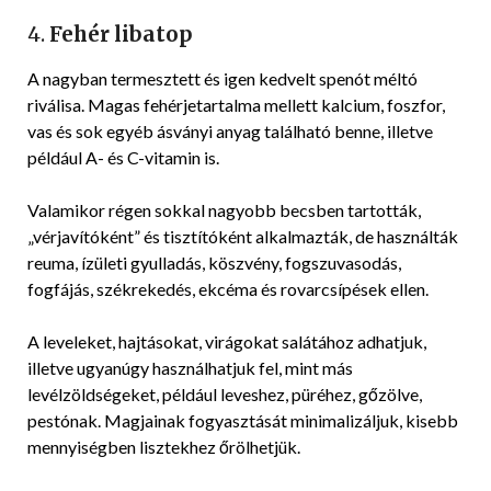
4.
Fehér libatop
A nagyban termesztett és igen kedvelt spenót méltó
riválisa. Magas fehérjetartalma mellett kalcium, foszfor,
vas és sok egyéb ásványi anyag található benne, illetve
például A- és C-vitamin is.
Valamikor régen sokkal nagyobb becsben tartották,
„vérjavítóként” és tisztítóként alkalmazták, de használták
reuma, ízületi gyulladás, köszvény, fogszuvasodás,
fogfájás, székrekedés, ekcéma és rovarcsípések ellen.
A leveleket, hajtásokat, virágokat salátához adhatjuk,
illetve ugyanúgy használhatjuk fel, mint más
levélzöldségeket, például leveshez, püréhez, gőzölve,
pestónak. Magjainak fogyasztását minimalizáljuk, kisebb
mennyiségben lisztekhez őrölhetjük.