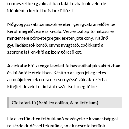
természetben gyakrabban találkozhatunk vele, de
időnként a kertekbe is beköltözik.
Nőgyógyászati panaszok esetén igen gyakran előtérbe
kerül, megelőzésre is kiváló. Vérzéscsillapító hatású, és
mindenféle bőrbetegségek esetén jótékony. Kitűnő
gyulladáscsökkentő, enyhe nyugtató, csökkenti a
szorongást, enyhíti az izomgörcsöket.
A
cickafarkfű
zsenge leveleit felhasználhatjuk salátákban
és különféle ételekben. Később az igen jellegzetes
aromájú levelek erősen kesernyéssé válnak, ezért a
kifejlett leveleket inkább szárítsuk meg télire.
Cickafarkfű (Achillea collina, A. millefolium)
Ha a kertünkben felbukkanó növényekre kíváncsisággal
teli érdeklődéssel tekintünk, sok kincsre lelhetünk