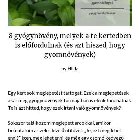
8 gyógynövény, melyek a te kertedben
is előfordulnak (és azt hiszed, hogy
gyomnövények)
Posted
by
Hilda
on
2019-
06-
Egy kert sok meglepetést tartogat. Ezek a meglepetések
12
akár még gyógynövények formájában is elénk tárulhatnak.
Te is azt hitted, hogy ezek irtani való gyomnövények?
Sokszor találkozom meglepett arcokkal, amikor
bemutatom a széles levelű útifüvet. „Jé, ezt meg lehet
enni?” Igen, meg lehet enni, és még egy csomó kedvező