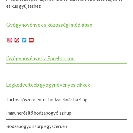
etikus gyűjtéshez
Gyógynövények a közösségi médiában
Instagram
Pinterest
Twitter
YouTube
Channel
Gyógynövények a Facebookon
Legkedveltebb gyógynövényes cikkek
Tartósítószermentes bodzalekvár házilag
Immunerősítő bodzabogyó szirup
Bodzabogyó szörp egyszerűen