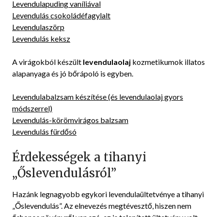
Levendulapuding vaníliával
Levendulás csokoládéfagylalt
Levendulaszörp
Levendulás keksz
A virágokból készült
levendulaolaj
kozmetikumok illatos
alapanyaga és jó bőrápoló is egyben.
Levendulabalzsam készítése (és levendulaolaj gyors
módszerrel)
Levendulás-körömvirágos balzsam
Levendulás fürdősó
Érdekességek a tihanyi
„Őslevendulásról”
Hazánk legnagyobb egykori levendulaültetvénye a tihanyi
„Őslevendulás”. Az elnevezés megtévesztő, hiszen nem