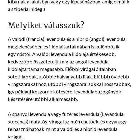
kibírnak a lakásban vagy egy lépcsőházban, amíg elmúlik
a szibériai hideg.)
Melyiket válasszuk?
A valódi (francia) levendula és a hibrid (angol) levendula
megjelenésében és illóolajtartalmában is különbözik
egymástól. A valódi levendula illóolaja értékesebb,
kedvezőbb összetételű, míg az angol levendula
illóolajtartama magasabb. Előbbi virágai általában
sötétlilábbak, utóbbié halványabb lilák. Előbbi rövidebb
virágszárakat hoz, utóbbi virágszárai sokkal hosszabbak,
így például koszorúk kötésére, levendulabuzogányok
készítésére utóbbi alkalmasabb.
A spanyol levendula vagy füzéres levendula (Lavandula
stoechas) mutatós, virágai szintén ehetőek, és ugyanúgy
felhasználhatóak, mint a valódi és a hibrid levendula
virágai.