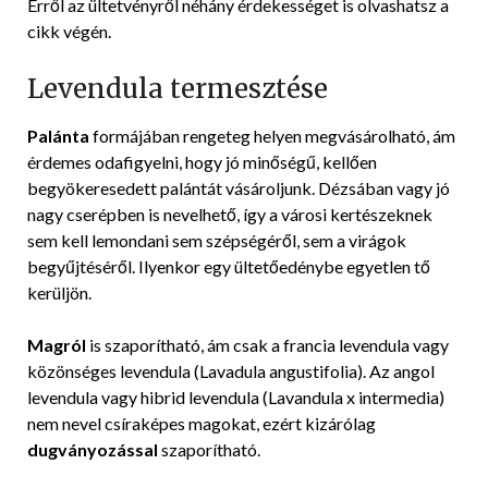
Erről az ültetvényről néhány érdekességet is olvashatsz a
cikk végén.
Levendula termesztése
Palánta
formájában rengeteg helyen megvásárolható, ám
érdemes odafigyelni, hogy jó minőségű, kellően
begyökeresedett palántát vásároljunk. Dézsában vagy jó
nagy cserépben is nevelhető, így a városi kertészeknek
sem kell lemondani sem szépségéről, sem a virágok
begyűjtéséről. Ilyenkor egy ültetőedénybe egyetlen tő
kerüljön.
Magról
is szaporítható, ám csak a francia levendula vagy
közönséges levendula (Lavadula angustifolia). Az angol
levendula vagy hibrid levendula (Lavandula x intermedia)
nem nevel csíraképes magokat, ezért kizárólag
dugványozással
szaporítható.