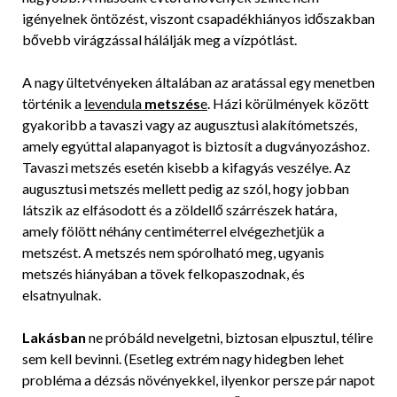
igényelnek öntözést, viszont csapadékhiányos időszakban
bővebb virágzással hálálják meg a vízpótlást.
A nagy ültetvényeken általában az aratással egy menetben
történik a
levendula
metszés
e
. Házi körülmények között
gyakoribb a tavaszi vagy az augusztusi alakítómetszés,
amely egyúttal alapanyagot is biztosít a dugványozáshoz.
Tavaszi metszés esetén kisebb a kifagyás veszélye. Az
augusztusi metszés mellett pedig az szól, hogy jobban
látszik az elfásodott és a zöldellő szárrészek határa,
amely fölött néhány centiméterrel elvégezhetjük a
metszést. A metszés nem spórolható meg, ugyanis
metszés hiányában a tövek felkopaszodnak, és
elsatnyulnak.
Lakásban
ne próbáld nevelgetni, biztosan elpusztul, télire
sem kell bevinni. (Esetleg extrém nagy hidegben lehet
probléma a dézsás növényekkel, ilyenkor persze pár napot