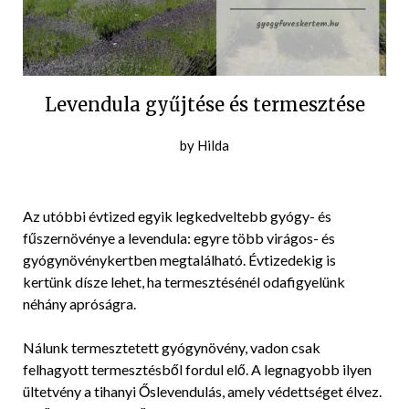
Levendula gyűjtése és termesztése
Posted
by
Hilda
on
2021-
07-
Az utóbbi évtized egyik legkedveltebb gyógy- és
25
fűszernövénye a levendula: egyre több virágos- és
gyógynövénykertben megtalálható. Évtizedekig is
kertünk dísze lehet, ha termesztésénél odafigyelünk
néhány apróságra.
Nálunk termesztetett gyógynövény, vadon csak
felhagyott termesztésből fordul elő. A legnagyobb ilyen
ültetvény a tihanyi Őslevendulás, amely védettséget élvez.