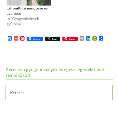
Citromfű termesztése és
gyűjtése
In "Gyógynövények
gyűjtése"
Facebook
Gmail
Pinterest
Email
LinkedIn
PrintFriend
Ossza
Share
Post
Save
meg
Keresés a gyógynövények és egészséges életmód
témái között