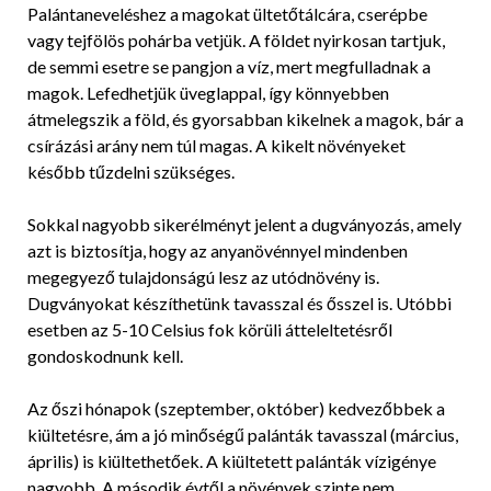
Palántaneveléshez a magokat ültetőtálcára, cserépbe
vagy tejfölös pohárba vetjük. A földet nyirkosan tartjuk,
de semmi esetre se pangjon a víz, mert megfulladnak a
magok. Lefedhetjük üveglappal, így könnyebben
átmelegszik a föld, és gyorsabban kikelnek a magok, bár a
csírázási arány nem túl magas. A kikelt növényeket
később tűzdelni szükséges.
Sokkal nagyobb sikerélményt jelent a dugványozás, amely
azt is biztosítja, hogy az anyanövénnyel mindenben
megegyező tulajdonságú lesz az utódnövény is.
Dugványokat készíthetünk tavasszal és ősszel is. Utóbbi
esetben az 5-10 Celsius fok körüli átteleltetésről
gondoskodnunk kell.
Az őszi hónapok (szeptember, október) kedvezőbbek a
kiültetésre, ám a jó minőségű palánták tavasszal (március,
április) is kiültethetőek. A kiültetett palánták vízigénye
nagyobb. A második évtől a növények szinte nem