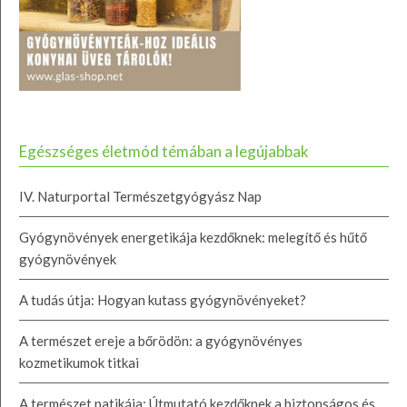
Egészséges életmód témában a legújabbak
IV. Naturportal Természetgyógyász Nap
Gyógynövények energetikája kezdőknek: melegítő és hűtő
gyógynövények
A tudás útja: Hogyan kutass gyógynövényeket?
A természet ereje a bőrödön: a gyógynövényes
kozmetikumok titkai
A természet patikája: Útmutató kezdőknek a biztonságos és