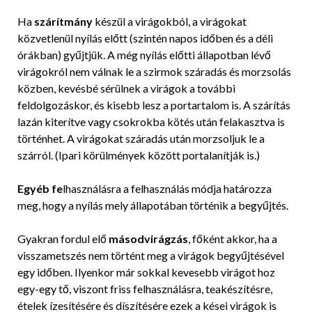
Ha
szárítmány
készül a virágokból, a virágokat
közvetlenül nyílás előtt (szintén napos időben és a déli
órákban) gyűjtjük. A még nyílás előtti állapotban lévő
virágokról nem válnak le a szirmok száradás és morzsolás
közben, kevésbé sérülnek a virágok a további
feldolgozáskor, és kisebb lesz a portartalom is. A szárítás
lazán kiterítve vagy csokrokba kötés után felakasztva is
történhet. A virágokat száradás után morzsoljuk le a
szárról. (Ipari körülmények között portalanítják is.)
Egyéb fe
lhasználásra a felhasználás módja határozza
meg, hogy a nyílás mely állapotában történik a begyűjtés.
Gyakran fordul elő
másodvirágzás
, főként akkor, ha a
visszametszés nem történt meg a virágok begyűjtésével
egy időben. Ilyenkor már sokkal kevesebb virágot hoz
egy-egy tő, viszont friss felhasználásra, teakészítésre,
ételek ízesítésére és díszítésére ezek a kései virágok is