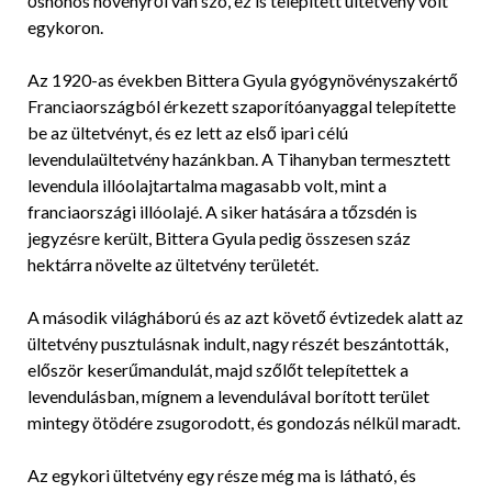
őshonos növényről van szó, ez is telepített ültetvény volt
egykoron.
Az 1920-as években Bittera Gyula gyógynövényszakértő
Franciaországból érkezett szaporítóanyaggal telepítette
be az ültetvényt, és ez lett az első ipari célú
levendulaültetvény hazánkban. A Tihanyban termesztett
levendula illóolajtartalma magasabb volt, mint a
franciaországi illóolajé. A siker hatására a tőzsdén is
jegyzésre került, Bittera Gyula pedig összesen száz
hektárra növelte az ültetvény területét.
A második világháború és az azt követő évtizedek alatt az
ültetvény pusztulásnak indult, nagy részét beszántották,
először keserűmandulát, majd szőlőt telepítettek a
levendulásban, mígnem a levendulával borított terület
mintegy ötödére zsugorodott, és gondozás nélkül maradt.
Az egykori ültetvény egy része még ma is látható, és