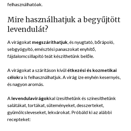
felhasználhatóak.
Mire használhatjuk a begyűjtött
levendulát?
A virágokat
megszáríthatjuk
, és nyugtató, bőrápoló,
sebgyógyító, emésztési panaszokat enyhítő,
fájdalomcsillapító teát készíthetünk belőle.
A virágokat a szárításon kívül
étkezési és kozmetikai
célok
ra is felhasználhatjuk. A virág íze enyhén kesernyés,
és nagyon aromás.
A
levendulavirágok
kal ízesíthetünk és színesíthetünk
salátákat, tortákat, süteményeket, desszerteket,
gyümölcsleveseket, lekvárokat. Próbáld ki az alábbi
recepteket: