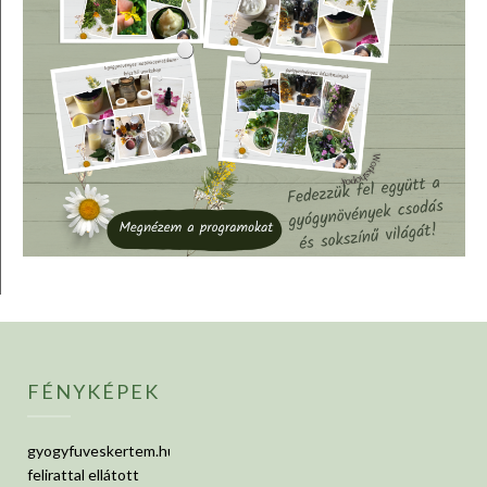
FÉNYKÉPEK
gyogyfuveskertem.hu
felirattal ellátott