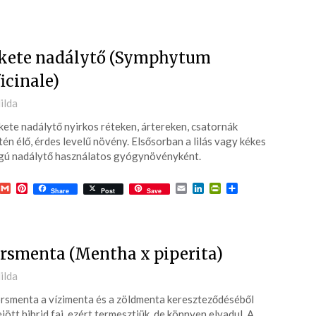
meg
kete nadálytő (Symphytum
ficinale)
ted
ilda
kete nadálytő nyirkos réteken, ártereken, csatornák
6-
én élő, érdes levelű növény. Elsősorban a lilás vagy kékes
gú nadálytő használatos gyógynövényként.
acebook
Gmail
Pinterest
Email
LinkedIn
PrintFriendly
Ossza
Share
Post
Save
meg
rsmenta (Mentha x piperita)
ted
ilda
rsmenta a vízimenta és a zöldmenta kereszteződéséből
6-
ejött hibrid faj, ezért termesztjük, de könnyen elvadul. A