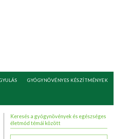
GYULÁS
GYÓGYNÖVÉNYES KÉSZÍTMÉNYEK
Keresés a gyógynövények és egészséges
életmód témái között