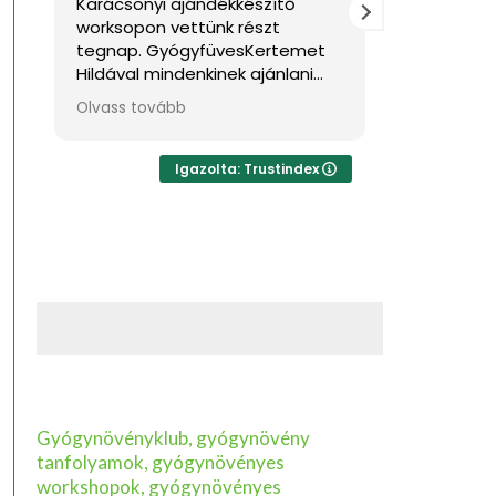
yi ajándékkészítő
Nagyon jól éreztem magam.
n vettünk részt
Sok hasznos információval
GyógyfüvesKertemet
gazdagodtam. Köszönöm!
mindenkinek ajánlani
 feltöltődésre,
vább
udásra vágyik kellemes
ben. Ha lehetne sokkal
lagot adni, akkor azt
Igazolta: Trustindex
nám.
Gyógynövényklub, gyógynövény
tanfolyamok, gyógynövényes
workshopok, gyógynövényes