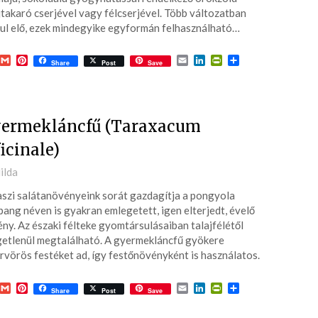
jtakaró cserjével vagy félcserjével. Több változatban
ul elő, ezek mindegyike egyformán felhasználható…
acebook
Gmail
Pinterest
Email
LinkedIn
PrintFriendly
Ossza
Share
Post
Save
meg
ermekláncfű (Taraxacum
ficinale)
ted
ilda
szi salátanövényeink sorát gazdagítja a pongyola
6-
pang néven is gyakran emlegetett, igen elterjedt, évelő
ny. Az északi félteke gyomtársulásaiban talajfélétől
etlenül megtalálható. A gyermekláncfű gyökere
rvörös festéket ad, így festőnövényként is használatos.
acebook
Gmail
Pinterest
Email
LinkedIn
PrintFriendly
Ossza
Share
Post
Save
meg