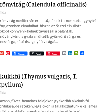
römvirág (Calendula officinalis)
ted
ilda
römvirág mediterrán eredetű, nálunk termesztett egynyári
6-
ny, azonban elvadulhat, hiszen az ősszel elhullott
kból könnyen kikelnek tavasszal a palánták.
növényként is gyakran ültetik gyönyörű sárga és
ncssárga, késő őszig nyíló virágai…
acebook
Gmail
Pinterest
Email
LinkedIn
PrintFriendly
Ossza
Share
Post
Save
meg
kukkfű (Thymus vulgaris, T.
rpyllum)
ted
ilda
azabb, füves, homokos talajokon gyakoribb a kakukkfű
6-
ordulása, de réteken, legelőkön is találkozhatunk e kellemes
ájú, sokoldalú gyógyhatással rendelkező örökzöld