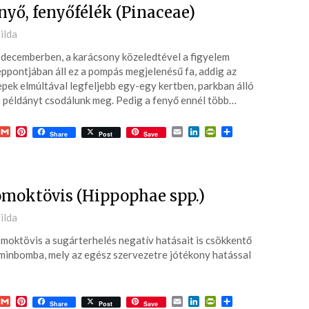
nyő, fenyőfélék (Pinaceae)
ted
ilda
decemberben, a karácsony közeledtével a figyelem
6-
ppontjában áll ez a pompás megjelenésű fa, addig az
pek elmúltával legfeljebb egy-egy kertben, parkban álló
 példányt csodálunk meg. Pedig a fenyő ennél több…
acebook
Gmail
Pinterest
Email
LinkedIn
PrintFriendly
Ossza
Share
Post
Save
meg
moktövis (Hippophae spp.)
ted
ilda
moktövis a sugárterhelés negatív hatásait is csökkentő
6-
minbomba, mely az egész szervezetre jótékony hatással
acebook
Gmail
Pinterest
Email
LinkedIn
PrintFriendly
Ossza
Share
Post
Save