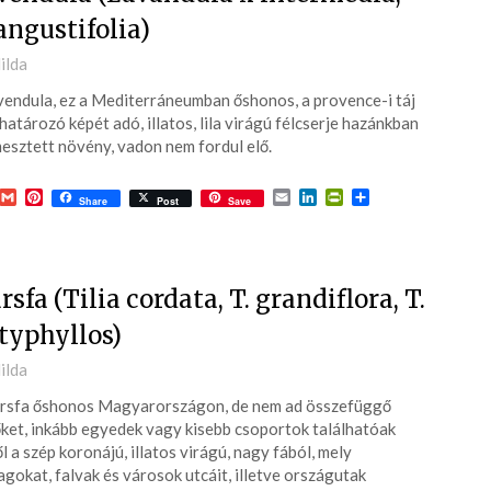
 angustifolia)
ted
ilda
vendula, ez a Mediterráneumban őshonos, a provence-i táj
6-
atározó képét adó, illatos, lila virágú félcserje hazánkban
esztett növény, vadon nem fordul elő.
acebook
Gmail
Pinterest
Email
LinkedIn
PrintFriendly
Ossza
Share
Post
Save
meg
rsfa (Tilia cordata, T. grandiflora, T.
typhyllos)
ted
ilda
rsfa őshonos Magyarországon, de nem ad összefüggő
Ju
6-
ket, inkább egyedek vagy kisebb csoportok találhatóak
8 
l a szép koronájú, illatos virágú, nagy fából, mely
agokat, falvak és városok utcáit, illetve országutak