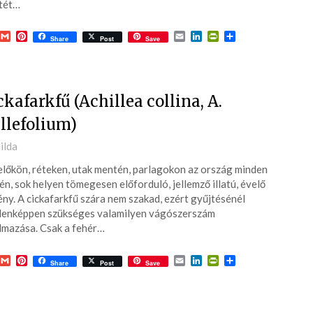
Karácson
tét…
worksopo
tegnap. 
acebook
Gmail
Pinterest
Email
LinkedIn
PrintFriendly
Ossza
Share
Post
Save
Hildával 
meg
tudom, ha
Olvass to
egyben t
környezet
ckafarkfű (Achillea collina, A.
több csil
mind ad
llefolium)
ted
ilda
lőkön, réteken, utak mentén, parlagokon az ország minden
6-
én, sok helyen tömegesen előforduló, jellemző illatú, évelő
ny. A cickafarkfű szára nem szakad, ezért gyűjtésénél
enképpen szükséges valamilyen vágószerszám
lmazása. Csak a fehér…
acebook
Gmail
Pinterest
Email
LinkedIn
PrintFriendly
Ossza
Share
Post
Save
meg