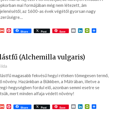
pkorban mai formájában még nem létezett, ám
elenésétől, az 1600-as évek végétől gyorsan nagy
szerűségre…
acebook
Gmail
Pinterest
Email
LinkedIn
PrintFriendly
Ossza
Share
Post
Save
meg
lástfű (Alchemilla vulgaris)
ted
ilda
lástfű magasabb fekvésű hegyi réteken tömegesen termő,
6-
ő növény. Hazánkban a Bükkben, a Mátrában, illetve a
egi-hegységben fordul elő, azonban semmi esetre se
tsük, mert minden alfaja védett növény!
acebook
Gmail
Pinterest
Email
LinkedIn
PrintFriendly
Ossza
Share
Post
Save
meg