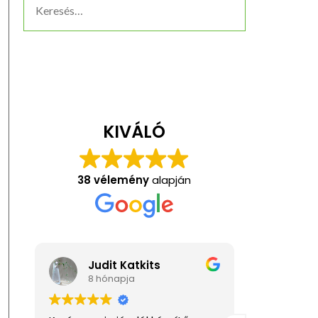
KIVÁLÓ
38 vélemény
alapján
dit Katkits
Anita Kis
hónapja
1 éve