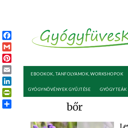
Facebook
Gmail
Pinterest
EBOOKOK, TANFOLYAMOK, WORKSHOPOK
Email
GYÓGYNÖVÉNYEK GYŰJTÉSE
GYÓGYTEÁK
LinkedIn
PrintFriendly
Ossza
meg
Le