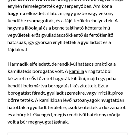
enyhén felmelegítették egy serpenyőben. Amikor a
hagyma
elkezdett illatozni, egy gézbe vagy vékony
kendőbe csomagolták, és a fájó területre helyezték. A
hagyma illóolajai és a benne található kéntartalmú
vegyületek erős gyulladáscsökkentő és fertőtlenítő
hatásúak, így gyorsan enyhítették a gyulladást és a
fájdalmat.
Harmadik elfeledett, de rendkívül hatásos praktika a
kamillateás borogatás volt. A
kamilla
virágzatából
készített erős főzetet hagyták kihűlni, majd egy puha
kendőt belemártva borogatást készítettek. Ezt a
borogatást fáradt, gyulladt szemekre, vagy irritált, piros
bőrre tették. A kamillában lévő hatóanyagok nyugtatóan
hatottak a gyulladt területre, csökkentették a duzzanatot
és a bőrpírt. Gyengéd, mégis rendkívül hatékony módja
volt a bőr megnyugtatásának.