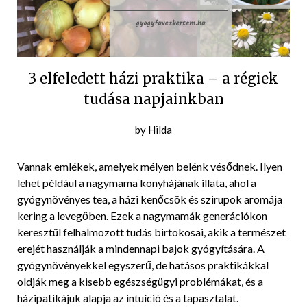
3 elfeledett házi praktika – a régiek
tudása napjainkban
Posted
by
Hilda
on
2025-
Vannak emlékek, amelyek mélyen belénk vésődnek. Ilyen
09-
lehet például a nagymama konyhájának illata, ahol a
23
gyógynövényes tea, a házi kenőcsök és szirupok aromája
kering a levegőben. Ezek a nagymamák generációkon
keresztül felhalmozott tudás birtokosai, akik a természet
erejét használják a mindennapi bajok gyógyítására. A
gyógynövényekkel egyszerű, de hatásos praktikákkal
oldják meg a kisebb egészségügyi problémákat, és a
házipatikájuk alapja az intuíció és a tapasztalat.