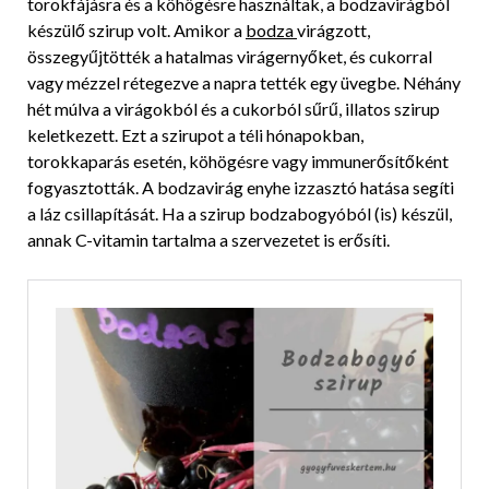
torokfájásra és a köhögésre használtak, a bodzavirágból
készülő szirup volt. Amikor a
bodza
virágzott,
összegyűjtötték a hatalmas virágernyőket, és cukorral
vagy mézzel rétegezve a napra tették egy üvegbe. Néhány
hét múlva a virágokból és a cukorból sűrű, illatos szirup
keletkezett. Ezt a szirupot a téli hónapokban,
torokkaparás esetén, köhögésre vagy immunerősítőként
fogyasztották. A bodzavirág enyhe izzasztó hatása segíti
a láz csillapítását. Ha a szirup bodzabogyóból (is) készül,
annak C-vitamin tartalma a szervezetet is erősíti.