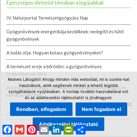
Egészséges életmód témában a legújabbak
IV. Naturportal Természetgyógyász Nap
Gyógynövények energetikája kezdőknek: melegítő és hűtő
gyógynövények
A tudás útja: Hogyan kutass gyógynövényeket?
A természet ereje a bőrödön: a gyógynövényes
kozmetikumok titkai
Kedves Látogató! Ahogy minden más weboldal, mi is cookie-kat
használunk, amik segítenek minket a lehető legjobb
A természet patikája: Útmutató kezdőknek a biztonságos és
szolgáltatások nyújtásában. A honlap további használatával ezt
etikus gyűjtéshez
és az adatkezelési tájékoztatót is jóváhagyod.
Rendben, elfogadom
Nem fogadom el
Gyógynövényes cikkek témák szerint
Adatkezelési tájékoztató
Facebook
Gmail
Pinterest
Email
LinkedIn
PrintFriendly
Ossza
Blog
(61)
meg