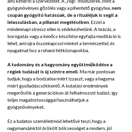
ami kimeríti a szervezetet. A „régi” módszerek, mint a
gyógynövényes gőzölés vagy a pihentető gyógytea,
nem
csupán gyógyító hatásúak, de a rituáléjuk is segít a
lelassulásban, a pillanat megélésében
. Ezzel a
mindennapi stressz ellen is védekezhetünk. A teázás, a
borogatás vagy a kenőcs készítése egyfajta meditáció is
lehet, ami újra összekapcsol minket a természettel, és
nyugalmat hoz a rohanó hétköznapokba.
A tudomány és a hagyomány együttműködése a
régiek tudását is új szintre emeli.
Ma már pontosan
tudjuk, hogy a bodzatea miért izzaszt, vagy a hagyma
miért gyulladáscsökkentő. A kutatási eredmények
megerősítik a generációkon át felhalmozott tudást, így
teljes magabiztossággal használhatjuk a
gyógynövényeket.
Ez a tudatos szemléletmód lehetővé teszi, hogy a
nagymamáinktól örökölt bölcsességet a modern, jól