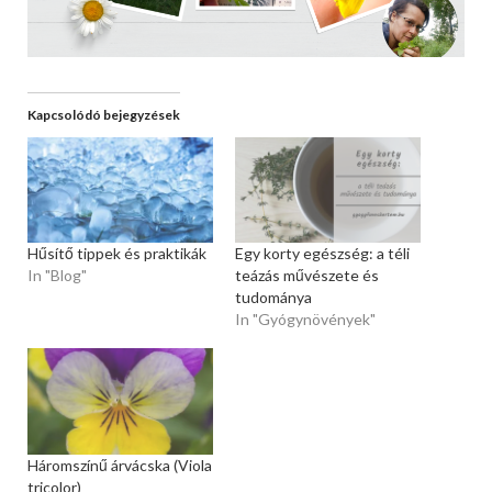
Kapcsolódó bejegyzések
Hűsítő tippek és praktikák
Egy korty egészség: a téli
In "Blog"
teázás művészete és
tudománya
In "Gyógynövények"
Háromszínű árvácska (Viola
tricolor)