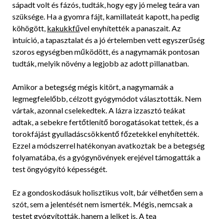
sápadt volt és fázós, tudták, hogy egy jó meleg teára van
szüksége. Ha a gyomra fájt, kamillateát kapott, ha pedig
köhögött,
kakukkfű
vel enyhítették a panaszait. Az
intuíció, a tapasztalat és a jó értelemben vett egyszerűség
szoros egységben működött, és a nagymamák pontosan
tudták, melyik növény a legjobb az adott pillanatban.
Amikor a betegség mégis kitört, a nagymamák a
legmegfelelőbb, célzott gyógymódot választották. Nem
vártak, azonnal cselekedtek. A lázra izzasztó teákat
adtak, a sebekre fertőtlenítő borogatásokat tettek, és a
torokfájást gyulladáscsökkentő főzetekkel enyhítették.
Ezzel a módszerrel hatékonyan avatkoztak be a betegség
folyamatába, és a gyógynövények erejével támogatták a
test öngyógyító képességét.
Ez a gondoskodásuk holisztikus volt, bár vélhetően sem a
szót, sem a jelentését nem ismerték. Mégis, nemcsak a
testet gyógyították, hanem a lelket is. A tea