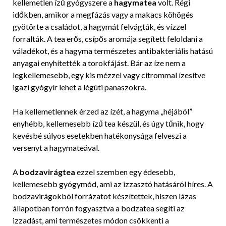
kellemetlen ízű gyógyszere a
hagymatea
volt. Régi
időkben, amikor a megfázás vagy a makacs köhögés
gyötörte a családot, a hagymát felvágták, és vízzel
forralták. A tea erős, csípős aromája segített feloldani a
váladékot, és a hagyma természetes antibakteriális hatású
anyagai enyhítették a torokfájást. Bár az íze nem a
legkellemesebb, egy kis mézzel vagy citrommal ízesítve
igazi gyógyír lehet a légúti panaszokra.
Ha kellemetlennek érzed az ízét, a hagyma „héjából”
enyhébb, kellemesebb ízű tea készül, és úgy tűnik, hogy
kevésbé súlyos esetekben hatékonysága felveszi a
versenyt a hagymateával.
A
bodzavirágtea
ezzel szemben egy édesebb,
kellemesebb gyógymód, ami az izzasztó hatásáról híres. A
bodzavirágokból forrázatot készítettek, hiszen lázas
állapotban forrón fogyasztva a bodzatea segíti az
izzadást, ami természetes módon csökkenti a