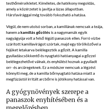
testhőmérsékletet. Kíméletes, de hatékony megoldás,
amely a közérzetet is javítja a lázas állapotban.
Hársfavirággal még tovább fokozható a hatása.
Végül, de nem utolsó sorban, a kamillának nemcsak a teája,
hanem a
kamillás gőzölés
is a nagymamák egyik
nagyágyúja volt a felső légúti panaszok ellen. Forró vízbe
szárított kamillavirágot szórtak, majd egy törölközővel a
fejüket letakarva belélegezték a gőzét. A kamilla
gyulladáscsökkentő és nyugtató hatóanyagai a gőzzel
belélegezhetővé válnak, és enyhülést hoznak a gyulladt
orr- és arcüregeknek. Ez a módszer nemcsak a légzést
könnyíti meg, de a kamilla bőrnyugtató hatása miatt a
megfázástól irritált arcbőrre is jótékony hatással van.
A gyógynövények szerepe a
panaszok enyhítésében és a
megelőzésben