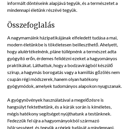
informált döntéseink alapjává tegyük, és a természetet a
mindennapi életünk részévé tegyük.
Összefoglalás
A nagymamáink házipatikájának elfeledett tudása a mai,
modern életünkbe is tökéletesen beilleszthető. Ahelyett,
hogy alulértékelnénk, pláne túllépnénk a természet adta
gyógyító erőn, érdemes felidézni ezeket a hagyományos
praktikákat. Láthattuk, hogy a bodzavirágból készülő
szirup, a hagymás borogatás vagy a kamillás gőzölés nem
csupán régi módszerek, hanem olyan hatékony
gyógymódok, amelyek tudományos alapokon nyugszanak.
A gyógynövények használatával a megelőzésre is
hangsúlyt fektethetünk, és a kúrák során is kíméletes,
mégis hatékony segítséget nyújthatunk a testünknek.
Fedezzük fel újra a hagyományokból származó
bölcsességet, és tegyük a régiek tudását a mindennapi,