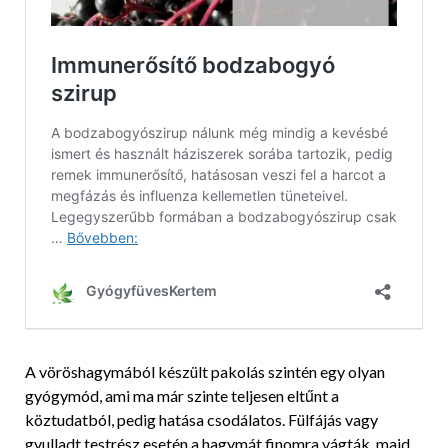
A vöröshagymából készült pakolás szintén egy olyan
gyógymód, ami ma már szinte teljesen eltűnt a
köztudatból, pedig hatása csodálatos. Fülfájás vagy
gyulladt testrész esetén a hagymát finomra vágták, majd